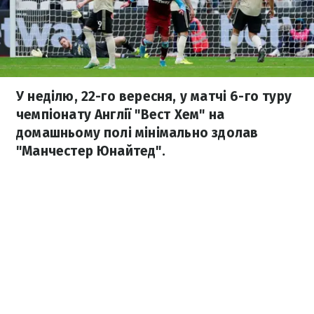
У неділю, 22-го вересня, у матчі 6-го туру
чемпіонату Англії "Вест Хем" на
домашньому полі мінімально здолав
"Манчестер Юнайтед".