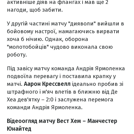
активніше діяв на флангах і мав ще 2
нагоди, щоб забити.
У другій частині матчу "дияволи" вийшли в
бойовому настрої, намагаючись вирвати
хоча б нічию. Однак, оборона
"молотобойців" чудово виконала свою
роботу.
Під завісу матчу команда Андрія Ярмоленка
подвоїла перевагу і поставила крапку у
матчі.
Аарон Крессвелл
ідеально пробив зі
штрафного і м'яч влетів в ближню від Де
Хеа дев'ятку – 2:0 і заслужена перемога
команди Андрія Ярмоленка.
Відеоогляд матчу Вест Хем – Манчестер
Юнайтед