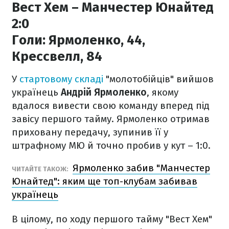
Вест Хем – Манчестер Юнайтед
2:0
Голи:
Ярмоленко, 44,
Крессвелл, 84
У
стартовому складі
"молотобійців" вийшов
українець
Андрій Ярмоленко
, якому
вдалося вивести свою команду вперед під
завісу першого тайму. Ярмоленко отримав
приховану передачу, зупинив її у
штрафному МЮ й точно пробив у кут – 1:0.
Ярмоленко забив "Манчестер
ЧИТАЙТЕ ТАКОЖ:
Юнайтед": яким ще топ-клубам забивав
українець
В цілому, по ходу першого тайму "Вест Хем"