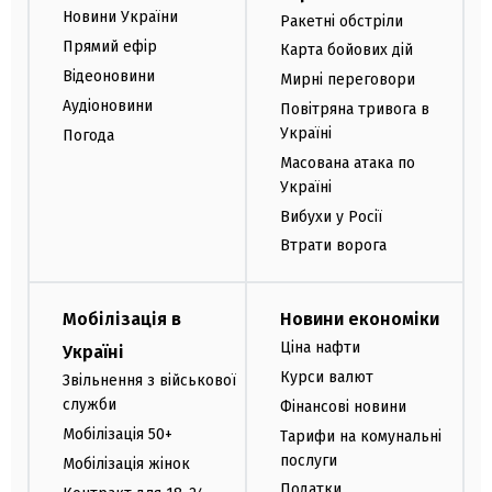
Новини України
Ракетні обстріли
Прямий ефір
Карта бойових дій
Відеоновини
Мирні переговори
Аудіоновини
Повітряна тривога в
Україні
Погода
Масована атака по
Україні
Вибухи у Росії
Втрати ворога
Мобілізація в
Новини економіки
Ціна нафти
Україні
Курси валют
Звільнення з військової
служби
Фінансові новини
Мобілізація 50+
Тарифи на комунальні
послуги
Мобілізація жінок
Податки