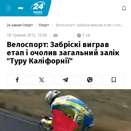
24 канал Спорт
Спорт
 Велоспорт: Забріскі виграв етап і очолив загальний залік "Туру Каліфорнії" 
1 хв
18 травня 2012,
12:06
Велоспорт: Забріскі виграв
етап і очолив загальний залік
"Туру Каліфорнії"