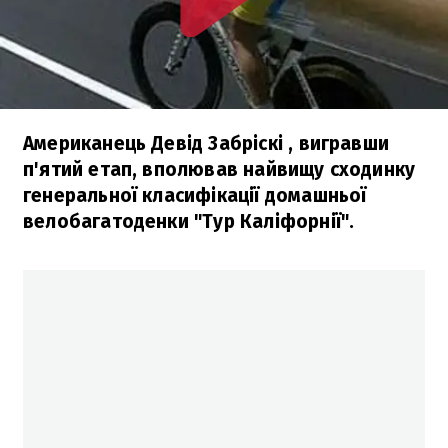
Американець Девід Забріскі , вигравши
п'ятий етап, вполював найвищу сходинку
генеральної класифікації домашньої
велобагатоденки "Тур Каліфорнії".