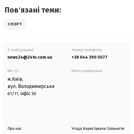
Повʼязані теми:
СПОРТ
E-mail редакції
Номер телефону:
news24@24tv.com.ua
+38 044 390 5077
Ми тут:
Ми в соцмережах:
м.Київ
,
вул. Володимирська
офіс
61/11,
50
Про нас
Угода Користувача Спільноти