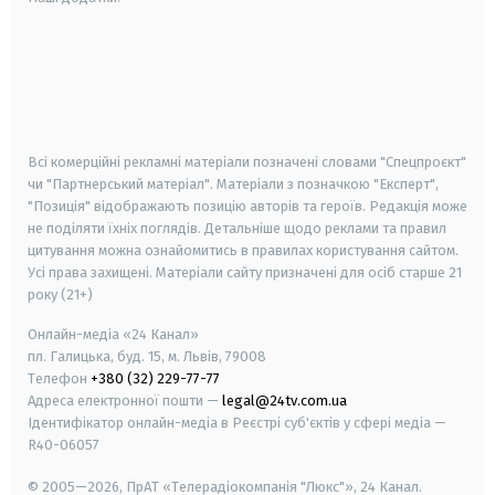
android
apple
smart tv
samsung smart tv
Всі комерційні рекламні матеріали позначені словами "Спецпроєкт"
чи "Партнерський матеріал". Матеріали з позначкою "Експерт",
"Позиція" відображають позицію авторів та героїв. Редакція може
не поділяти їхніх поглядів. Детальніше щодо реклами та правил
цитування можна ознайомитись в правилах користування сайтом.
Усі права захищені.
Матеріали сайту призначені для осіб старше
21
року (21+)
Онлайн-медіа «24 Канал»
пл. Галицька, буд. 15, м. Львів, 79008
Телефон
+380 (32) 229-77-77
Адреса електронної пошти —
legal@24tv.com.ua
Ідентифікатор онлайн-медіа в Реєстрі суб'єктів у сфері медіа —
R40-06057
© 2005—2026,
ПрАТ «Телерадіокомпанія "Люкс"», 24 Канал.