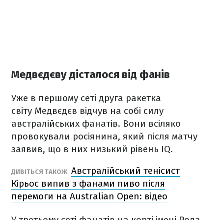
Медвєдєву дісталося від фанів
Уже в першому сеті друга ракетка
світу Медвєдєв відчув на собі силу
австралійських фанатів. Вони всіляко
провокували росіянина, який після матчу
заявив, що в них низький рівень IQ.
Австралійський тенісист
ДИВІТЬСЯ ТАКОЖ
Кірьос випив з фанами пиво після
перемоги на Australian Open: відео
У третьому сеті фанатів на корті імені Рода