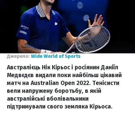
Джерело:
Wide World of Sports
Австралієць Нік Кірьос і росіянин Даніїл
Медвєдєв видали поки найбільш цікавий
матч на Australian Open 2022. Тенісисти
вели напружену боротьбу, в якій
австралійські вболівальники
підтримували свого земляка Кірьоса.