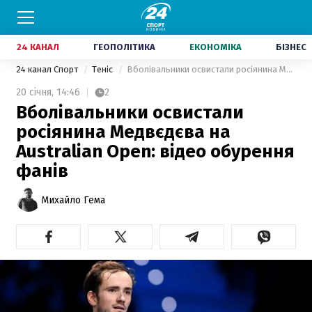
24 КАНАЛ
ГЕОПОЛІТИКА
ЕКОНОМІКА
БІЗНЕС
24 канал Спорт
Теніс
Вболівальники освистали росіянина Медвєдєва на Australian Open: відео обурення фанів
20 січня,
14:46
2
Вболівальники освистали
росіянина Медвєдєва на
Australian Open: відео обурення
фанів
Михайло Гема