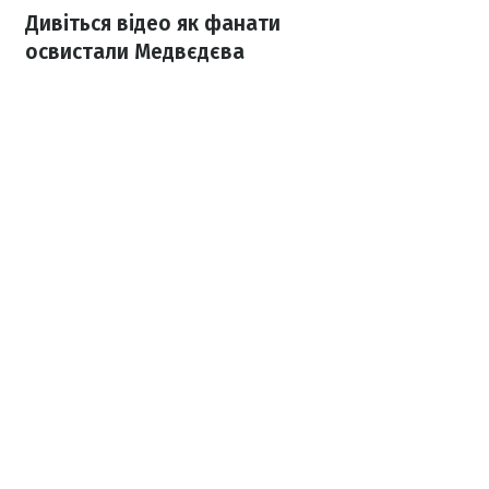
Дивіться відео як фанати
освистали Медвєдєва