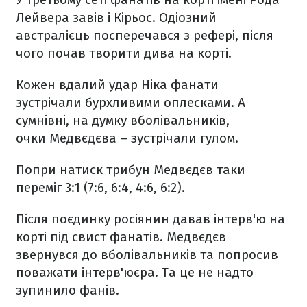
Лейвера завів і Кірьос. Одіозний
австралієць посперечався з рефері, після
чого почав творити дива на корті.
Кожен вдалий удар Ніка фанати
зустрічали бурхливими оплесками. А
сумнівні, на думку вболівальників,
очки Медвєдєва – зустрічали гулом.
Попри натиск трибун Медвєдєв таки
переміг 3:1 (7:6, 6:4, 4:6, 6:2).
Після поєдинку росіянин давав інтерв'ю на
корті під свист фанатів. Медвєдєв
звернувся до вболівальників та попросив
поважати інтерв'юєра. Та це не надто
зупинило фанів.