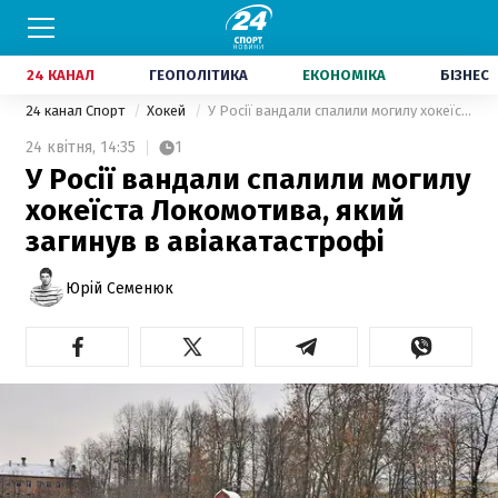
24 КАНАЛ
ГЕОПОЛІТИКА
ЕКОНОМІКА
БІЗНЕС
24 канал Спорт
Хокей
У Росії вандали спалили могилу хокеїста Локомотива, який загинув в авіакатастрофі
24 квітня,
14:35
1
У Росії вандали спалили могилу
хокеїста Локомотива, який
загинув в авіакатастрофі
Юрій Семенюк