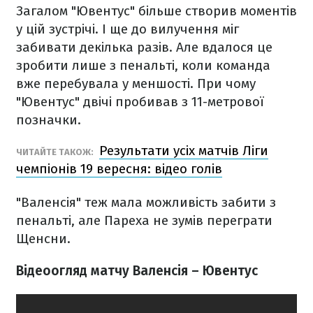
Загалом "Ювентус" більше створив моментів
у цій зустрічі. І ще до вилучення міг
забивати декілька разів. Але вдалося це
зробити лише з пенальті, коли команда
вже перебувала у меншості. При чому
"Ювентус" двічі пробивав з 11-метрової
позначки.
Результати усіх матчів Ліги
ЧИТАЙТЕ ТАКОЖ:
чемпіонів 19 вересня: відео голів
"Валенсія" теж мала можливість забити з
пенальті, але Пареха не зумів переграти
Щенсни.
Відеоогляд матчу Валенсія – Ювентус