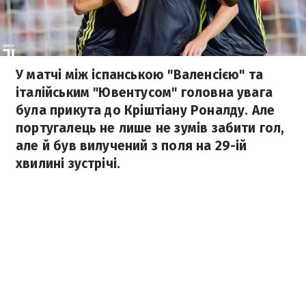
У матчі між іспанською "Валенсією" та
італійським "Ювентусом" головна увага
була прикута до Кріштіану Роналду. Але
португалець не лише не зумів забити гол,
але й був вилучений з поля на 29-ій
хвилині зустрічі.