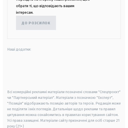
обрати ті, що відповідають вашим
інтересам.
ДО РОЗСИЛОК
Наші додатки:
android
apple
smart tv
samsung smart tv
Всі комерційні рекламні матеріали позначені словами "Спецпроєкт"
чи "Партнерський матеріал". Матеріали з позначкою "Експерт",
"Позиція" відображають позицію авторів та героїв. Редакція може
не поділяти їхніх поглядів. Детальніше щодо реклами та правил
цитування можна ознайомитись в правилах користування сайтом.
Усі права захищені.
Матеріали сайту призначені для осіб старше
21
року (21+)