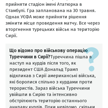
прийняти стадіон імені Ататюрка в
Стамбулі. Гра запланована на 30 травня.
Однак УЄФА може прийняти рішення
змінити місце проведення матчу. Все через
вторгнення турецьких військ на територію
Сирії.
Що відомо про військову операцію
Туреччини в Сирії?
Туреччина пішла в
наступ на курдів після того, як
президент США Дональд Трамп
відкликав з Сирії американські війська,
які боролися спільно з курдами проти
терористів. Зараз війська Туреччини
увійшли в Сирію та інтенсивно
обстрілюють територію останнього
анклаву курдів.
Поки невідомо, скільки