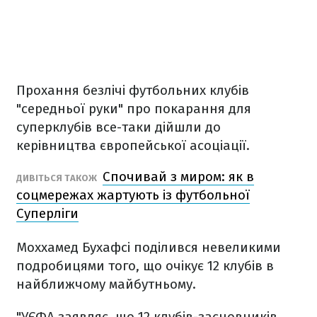
Прохання безлічі футбольних клубів
"середньої руки" про покарання для
суперклубів все-таки дійшли до
керівництва європейської асоціації.
Спочивай з миром: як в
ДИВІТЬСЯ ТАКОЖ
соцмережах жартують із футбольної
Суперліги
Моххамед Бухафсі поділився невеликими
подробицями того, що очікує 12 клубів в
найближчому майбутньому.
"УЄФА заявляє, що 12 клубів-засновників