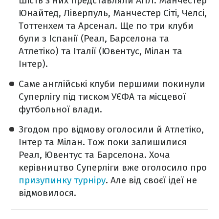
Шість з них представляли АПЛ: Манчестер
Юнайтед, Ліверпуль, Манчестер Сіті, Челсі,
Тоттенхем та Арсенал. Ще по три клуби
були з Іспанії (Реал, Барселона та
Атлетіко) та Італії (Ювентус, Мілан та
Інтер).
Саме англійські клуби першими покинули
Суперлігу під тиском УЄФА та місцевої
футбольної влади.
Згодом про відмову оголосили й Атлетіко,
Інтер та Мілан. Тож поки залишилися
Реал, Ювентус та Барселона. Хоча
керівництво Суперліги вже оголосило про
призупинку турніру
. Але від своєї ідеї не
відмовилося.