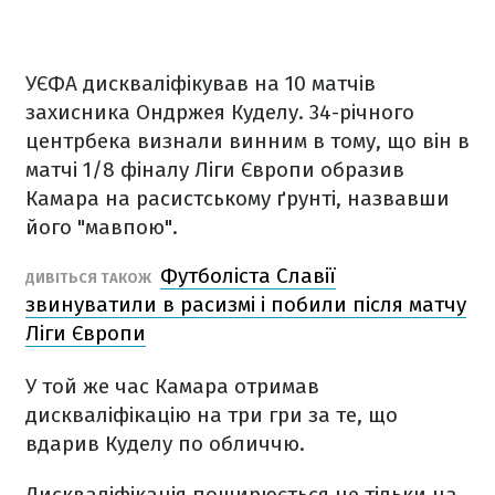
УЄФА дискваліфікував на 10 матчів
захисника Ондржея Куделу. 34-річного
центрбека визнали винним в тому, що він в
матчі 1/8 фіналу Ліги Європи образив
Камара на расистському ґрунті, назвавши
його "мавпою".
Футболіста Славії
ДИВІТЬСЯ ТАКОЖ
звинуватили в расизмі і побили після матчу
Ліги Європи
У той же час Камара отримав
дискваліфікацію на три гри за те, що
вдарив Куделу по обличчю.
Дискваліфікація поширюється не тільки на