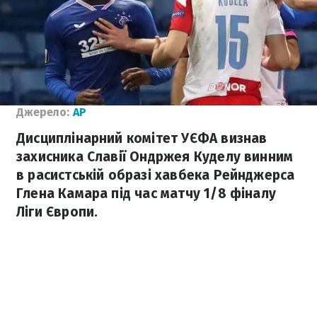
Джерело:
AP
Дисциплінарний комітет УЄФА визнав
захисника Славії Ондржея Куделу винним
в расистській образі хавбека Рейнджерса
Глена Камара під час матчу 1/8 фіналу
Ліги Європи.