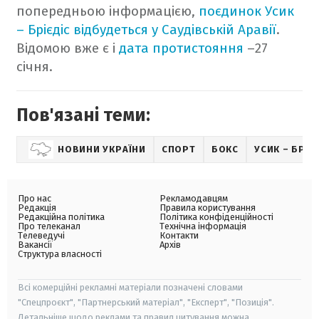
попередньою інформацією,
поєдинок Усик
– Брієдіс відбудеться у Саудівській Аравії
.
Відомою вже є і
дата протистояння
–27
січня.
Пов'язані теми:
НОВИНИ УКРАЇНИ
СПОРТ
БОКС
УСИК – БРІЄ
Про нас
Рекламодавцям
Редакція
Правила користування
Редакційна політика
Політика конфіденційності
Про телеканал
Технічна інформація
Телеведучі
Контакти
Вакансії
Архів
Структура власності
Всі комерційні рекламні матеріали позначені словами
"Спецпроєкт", "Партнерський матеріал", "Експерт", "Позиція".
Детальніше щодо реклами та правил цитування можна