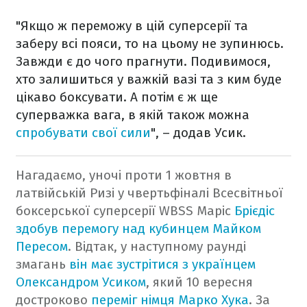
"Якщо ж переможу в цій суперсерії та
заберу всі пояси, то на цьому не зупинюсь.
Завжди є до чого прагнути. Подивимося,
хто залишиться у важкій вазі та з ким буде
цікаво боксувати. А потім є ж ще
суперважка вага, в якій також можна
спробувати свої сили
", – додав Усик.
Нагадаємо, уночі проти 1 жовтня в
латвійській Ризі у чвертьфіналі Всесвітньої
боксерської суперсерії WBSS Маріс
Брієдіс
здобув перемогу над кубинцем Майком
Пересом
. Відтак, у наступному раунді
змагань
він має зустрітися з українцем
Олександром Усиком
, який 10 вересня
достроково
переміг німця Марко Хука
.
За