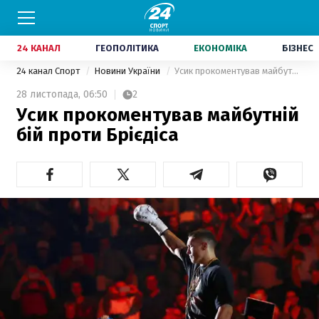
24 КАНАЛ
ГЕОПОЛІТИКА
ЕКОНОМІКА
БІЗНЕС
24 канал Спорт
Новини України
Усик прокоментував майбутній бій проти Брієдіса
28 листопада,
06:50
2
Усик прокоментував майбутній
бій проти Брієдіса