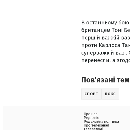
В останньому бою 
британцем Тоні Бе
першій важкій вазі
проти Карлоса Так
суперважкій вазі.
перенесли, а згод
Пов'язані тем
СПОРТ
БОКС
Про нас
Редакція
Редакційна політика
Про телеканал
Телеведучі