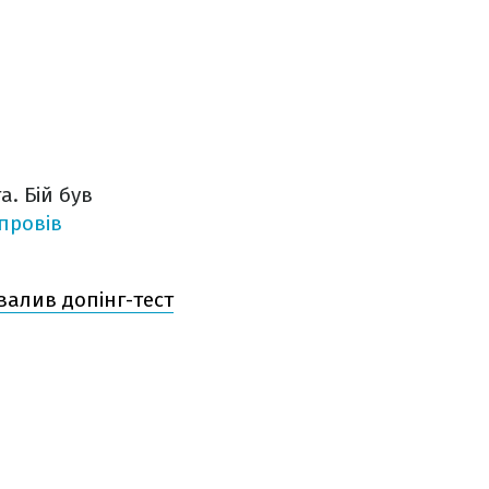
. Бій був
провів
валив допінг-тест