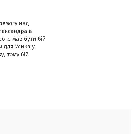
ремогу над
Олександра в
ього мав бути бій
 для Усика у
у, тому бій