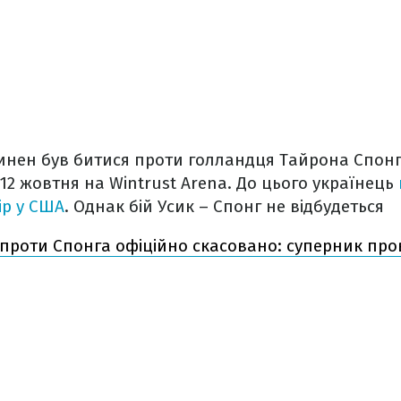
инен був битися проти голландця Тайрона Спонга
2 жовтня на Wintrust Arena. До цього українець
ір у США
. Однак бій Усик – Спонг не відбудеться
 проти Спонга офіційно скасовано: суперник про