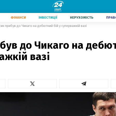
ФІНАНСИ
ІНВЕСТИЦІЇ
НЕРУХОМІСТЬ
ПРАВ
сик прибув до Чикаго на дебютний бій у суперважкій вазі
був до Чикаго на дебю
ажкій вазі