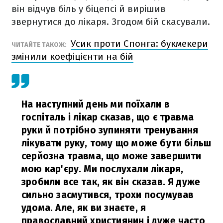
він відчув біль у біцепсі й вирішив
звернутися до лікаря. Згодом бій скасували.
Усик проти Спонга: букмекери
ЧИТАЙТЕ ТАКОЖ:
змінили коефіцієнти на бій
На наступний день ми поїхали в
госпіталь і лікар сказав, що є травма
руки й потрібно зупиняти тренування
лікувати руку, тому що може бути більш
серйозна травма, що може завершити
мою кар'єру.
Ми послухали лікаря,
зробили все так, як він сказав. Я дуже
сильно засмутився, трохи посумував
удома. Але, як ви знаєте, я
православний християнин і дуже часто