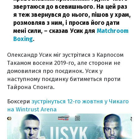
звертаюся до всевишнього. На цей раз
я теж звернувся до нього, пішов у храм,
розмовляв з ним, і просив його дати
мені сили,
– сказав Усик для
Matchroom
Boxing
.
Олександр Усик міг зустрітися з Карлосом
Такамом восени 2019-го, але сторони не
домовилися про поєдинок. Усик у
наступному поєдинку битиметься проти
Тайрона Спонга.
Боксери
зустрінуться 12-го жовтня у Чикаго
на Wintrust Arena