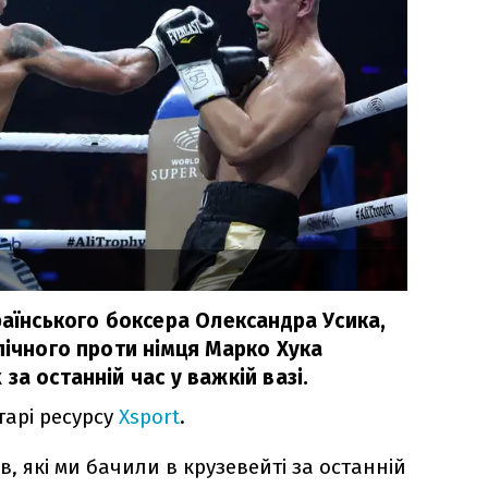
раїнського боксера Олександра Усика,
пічного проти німця Марко Хука
за останній час у важкій вазі.
тарі ресурсу
Xsport
.
в, які ми бачили в крузевейті за останній