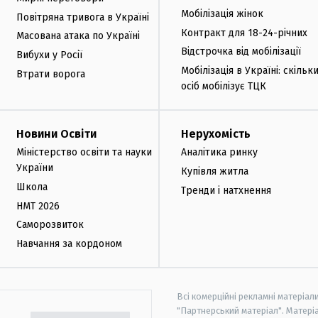
Мобілізація жінок
Повітряна тривога в Україні
Контракт для 18-24-річних
Масована атака по Україні
Відстрочка від мобілізації
Вибухи у Росії
Мобілізація в Україні: скільк
Втрати ворога
осіб мобілізує ТЦК
Новини Освіти
Нерухомість
Міністерство освіти та науки
Аналітика ринку
України
Купівля житла
Школа
Тренди і натхнення
НМТ 2026
Саморозвиток
Навчання за кордоном
Всі комерційні рекламні матеріал
"Партнерський матеріал". Матеріа