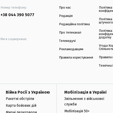
Номер телефону:
Про нас
Політика
конфіден
+38 044 390 5077
Редакція
Політика
штучного
Редакційна політика
Політика
Про телеканал
конфіден
додатку
Ми в соцмережах:
Телеведучі
Угода Ко
Спільнот
Рекламодавцям
Правила 
Правила користування
Технічна
Війна Росії з Україною
Мобілізація в Україні
Ракетні обстріли
Звільнення з військової
служби
Карта бойових дій
Мобілізація 50+
Мирні переговори