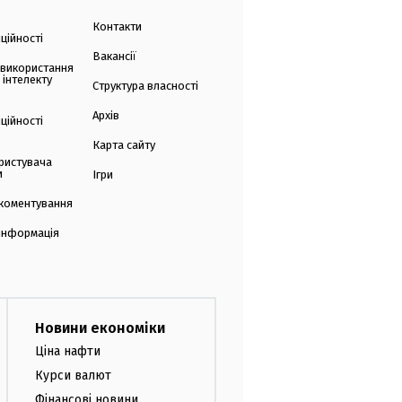
Контакти
ційності
Вакансії
 використання
 інтелекту
Структура власності
Архів
ційності
Карта сайту
ристувача
и
Ігри
коментування
 інформація
Новини економіки
Ціна нафти
Курси валют
Фінансові новини