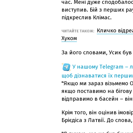
час. Мені дуже сподобало
виступив. Бій з перших ра
підкреслив Клімас.
Кличко відре
ЧИТАЙТЕ ТАКОЖ:
Хуком
За його словами, Усик був
У нашому Telegram – 
щоб дізнаватися їх перш
"Якщо ми зараз візьмемо О
якщо поставимо на бігову
відправимо в басейн – ві
Крім того, він оцінив імов
Брієдіса з Латвії. До слова