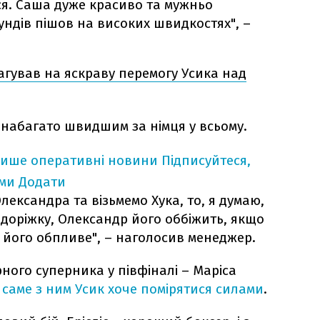
ся. Саша дуже красиво та мужньо
ундів пішов на високих швидкостях", –
агував на яскраву перемогу Усика над
 набагато швидшим за німця у всьому.
лише оперативні новини
Підписуйтеся,
ими
Додати
лександра та візьмемо Хука, то, я думаю,
 доріжку, Олександр його оббіжить, якщо
н його обпливе", – наголосив менеджер.
ірного суперника у півфіналі – Маріса
,
саме з ним Усик хоче помірятися силами
.