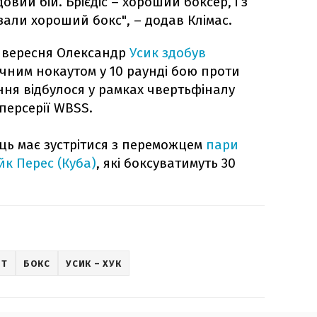
овий бій. Брієдіс – хороший боксер, і з
али хороший бокс", – додав Клімас.
0 вересня Олександр
Усик здобув
чним нокаутом у 10 раунді бою проти
ння відбулося у рамках чвертьфіналу
уперсерії WBSS.
нець має зустрітися з переможцем
пари
айк Перес (Куба)
, які боксуватимуть 30
РТ
БОКС
УСИК – ХУК