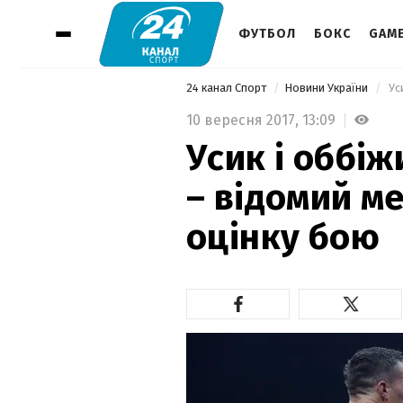
ФУТБОЛ
БОКС
GAM
24 канал Спорт
Новини України
10 вересня 2017,
13:09
Усик і оббіж
– відомий м
оцінку бою