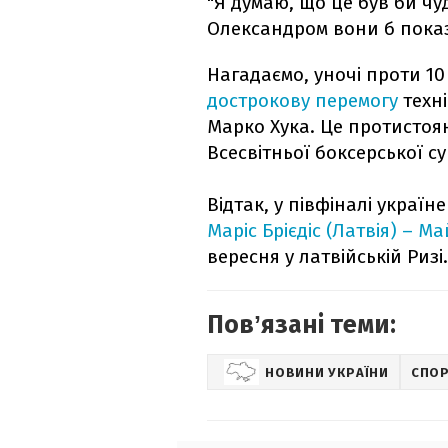
"Я думаю, що це був би чуд
Олександром вони б показ
Нагадаємо, уночі проти 1
дострокову перемогу
техні
Марко Хука. Це протистоя
Всесвітньої боксерської с
Відтак, у півфіналі украї
Маріс Брієдіс (Латвія) – М
вересня у латвійській Ризі.
Повʼязані теми:
НОВИНИ УКРАЇНИ
СПО