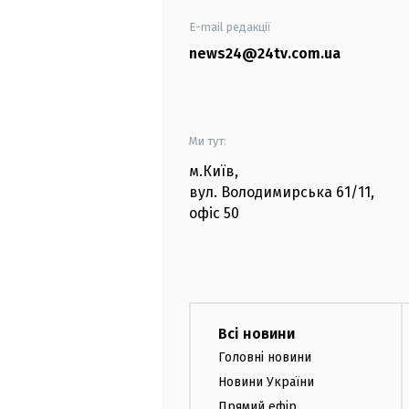
E-mail редакції
news24@24tv.com.ua
Ми тут:
м.Київ
,
вул. Володимирська
61/11,
офіс
50
Всі новини
Головні новини
Новини України
Прямий ефір