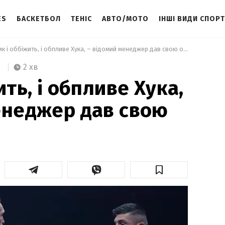
ES
БАСКЕТБОЛ
ТЕНІС
АВТО/МОТО
ІНШІ ВИДИ СПОР
 Усик і оббіжить, і обпливе Хука, – відомий менеджер дав свою оцінку бою  
2 хв
ить, і обпливе Хука,
енеджер дав свою