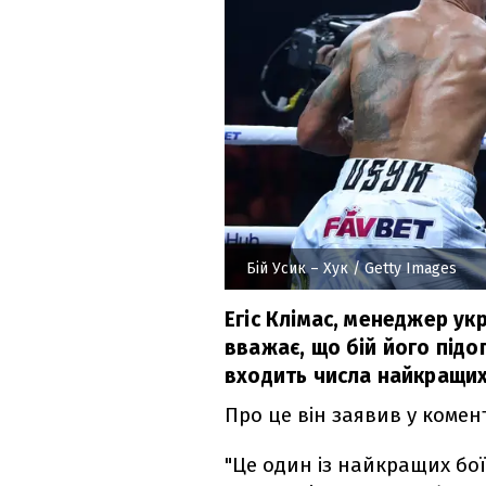
Бій Усик – Хук
/ Getty Images
Егіс Клімас, менеджер ук
вважає, що бій його підо
входить числа найкращих 
Про це він заявив у комен
"Це один із найкращих бої