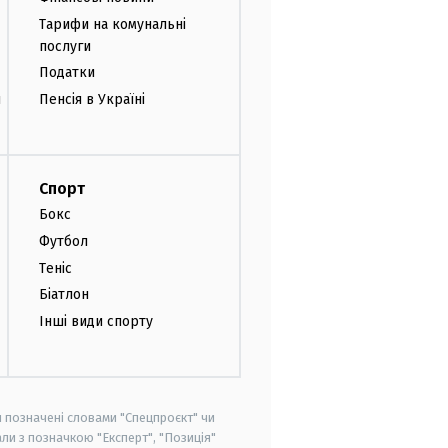
Тарифи на комунальні
послуги
Податки
и
Пенсія в Україні
Спорт
Бокс
Футбол
Теніс
Біатлон
Інші види спорту
и позначені словами "Спецпроєкт" чи
ли з позначкою "Експерт", "Позиція"