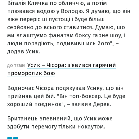
Віталія Кличка по обличчю, а потім
плювався водою у Володю. Я думаю, що він
вже переріс ці пустощі і буде більш
серйозно до всього ставитися. Думаю, що
ми влаштуємо фанатам боксу гарне шоу, і
люди порадіють, подивившись його", –
додав Усик.
Усик – Чісора: з'явився гарячий
ДО ТЕМИ
проморолик бою
Водночас Чісора подякував Усику, що він
прийняв цей бій. "Він топ-боксер. Це буде
хороший поєдинок", – заявив Дерек.
Британець впевнений, що Усик може
здобути перемогу тільки нокаутом.