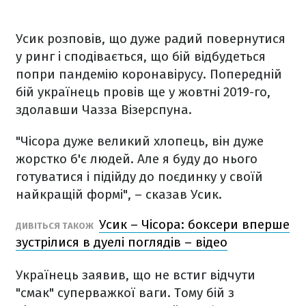
Усик розповів, що дуже радий повернутися
у ринг і сподівається, що бій відбудеться
попри пандемію коронавірусу. Попередній
бій українець провів ще у жовтні 2019-го,
здолавши Чазза Візерспуна.
"Чісора дуже великий хлопець, він дуже
жорстко б'є людей. Але я буду до нього
готуватися і підійду до поєдинку у своїй
найкращій формі", – сказав Усик.
Усик – Чісора: боксери вперше
ДИВІТЬСЯ ТАКОЖ
зустрілися в дуелі поглядів – відео
Українець заявив, що не встиг відчути
"смак" суперважкої ваги. Тому бій з