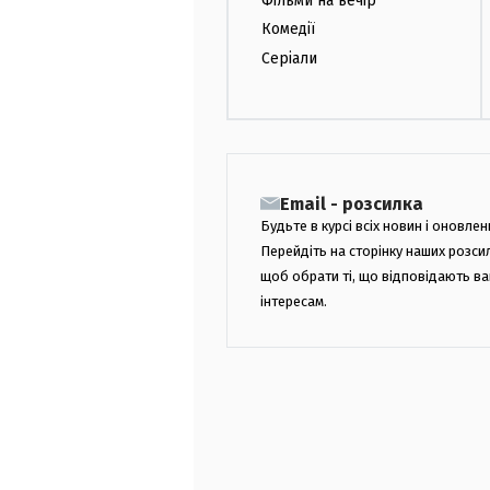
Фільми на вечір
Комедії
Серіали
Email - розсилка
Будьте в курсі всіх новин і оновлен
Перейдіть на сторінку наших розси
щоб обрати ті, що відповідають в
інтересам.