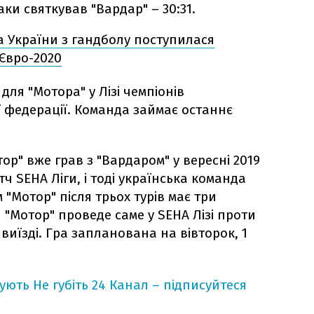
аки святкував "Вардар" – 30:31.
а України з гандболу поступилася
 Євро-2020
для "Мотора" у Лізі чемпіонів
 федерації. Команда займає останнє
ор" вже грав з "Вардаром" у вересні 2019
тч SEHA Ліги, і тоді українська команда
 "Мотор" після трьох турів має три
"Мотор" проведе саме у SEHA Лізі проти
виїзді. Гра запланована на вівторок, 1
кують
Не губіть 24 Канал – підписуйтеся