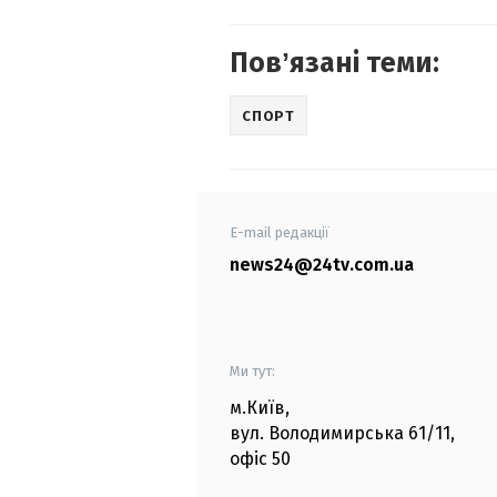
Повʼязані теми:
СПОРТ
E-mail редакції
news24@24tv.com.ua
Ми тут:
м.Київ
,
вул. Володимирська
61/11,
офіс
50