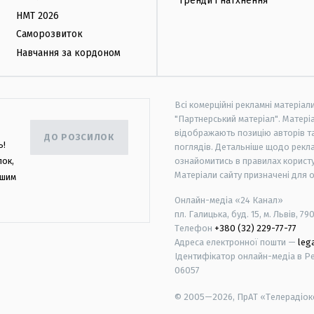
Тренди і натхнення
НМТ 2026
Саморозвиток
Навчання за кордоном
Всі комерційні рекламні матеріал
"Партнерський матеріал". Матеріа
відображають позицію авторів та 
ДО РОЗСИЛОК
ь!
поглядів. Детальніше щодо рекл
лок,
ознайомитись в правилах користу
Матеріали сайту призначені для 
ашим
Онлайн-медіа «24 Канал»
пл. Галицька, буд. 15, м. Львів, 79
Телефон
+380 (32) 229-77-77
Адреса електронної пошти —
leg
Ідентифікатор онлайн-медіа в Реє
06057
© 2005—2026,
ПрАТ «Телерадіоко