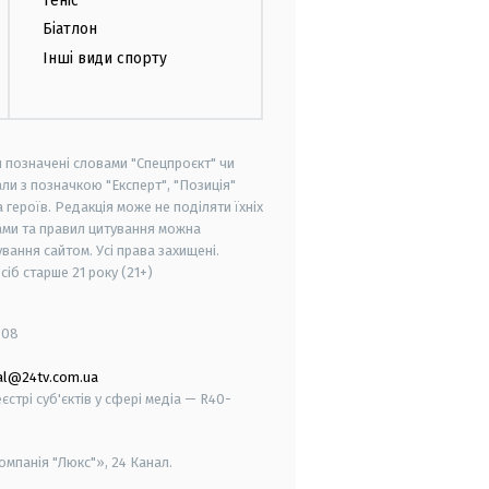
Теніс
Біатлон
Інші види спорту
и позначені словами "Спецпроєкт" чи
ли з позначкою "Експерт", "Позиція"
героїв. Редакція може не поділяти їхніх
ами та правил цитування можна
вання сайтом. Усі права захищені.
осіб старше
21 року (21+)
008
al@24tv.com.ua
стрі суб'єктів у сфері медіа — R40-
мпанія "Люкс"», 24 Канал.