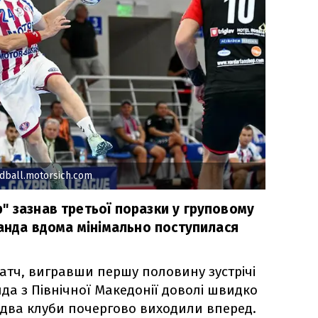
dball.motorsich.com
" зазнав третьої поразки у груповому
манда вдома мінімально поступилася
атч, вигравши першу половину зустрічі
анда з Північної Македонії доволі швидко
идва клуби почергово виходили вперед.