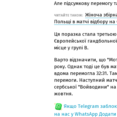
Але підсумкову перемогу т
Жіноча збірн
ЧИТАЙТЕ ТАКОЖ:
Польщі в матчі відбору на
Ця поразка стала третьою 
Європейської гандбольної
місце у групі B.
Варто відзначити, що "Мот
року. Однак тоді це був ма
вдома перемогла 32:31. Там
перемоги. Наступний матч 
сербської "Войводини" на 
жовтня.
Якщо Telegram забло
на нас у WhatsApp
Додати