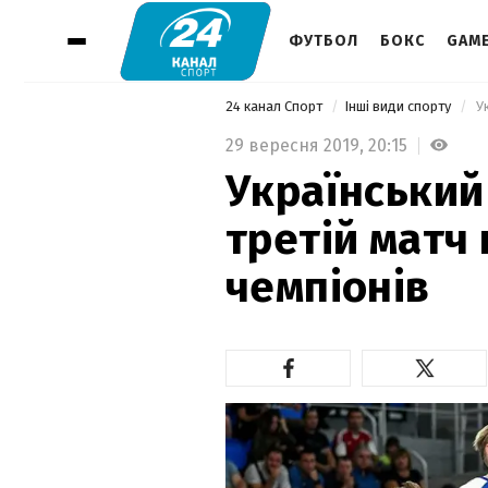
ФУТБОЛ
БОКС
GAM
24 канал Спорт
Інші види спорту
 У
29 вересня 2019,
20:15
Український
третій матч 
чемпіонів