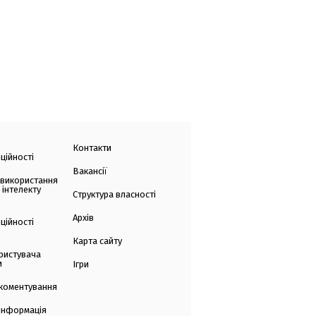
Контакти
ційності
Вакансії
 використання
 інтелекту
Структура власності
Архів
ційності
Карта сайту
ристувача
и
Ігри
коментування
 інформація