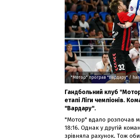
"Мотор" програв "Вардару"
/ han
Гандбольний клуб "Мотор
етапі Ліги чемпіонів. Ко
"Вардару".
"Мотор" вдало розпочав м
18:16. Однак у другій ком
зрівняла рахунок. Тож об