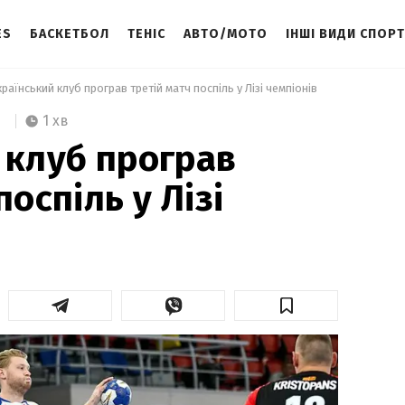
ES
БАСКЕТБОЛ
ТЕНІС
АВТО/МОТО
ІНШІ ВИДИ СПОР
країнський клуб програв третій матч поспіль у Лізі чемпіонів 
1 хв
 клуб програв
поспіль у Лізі