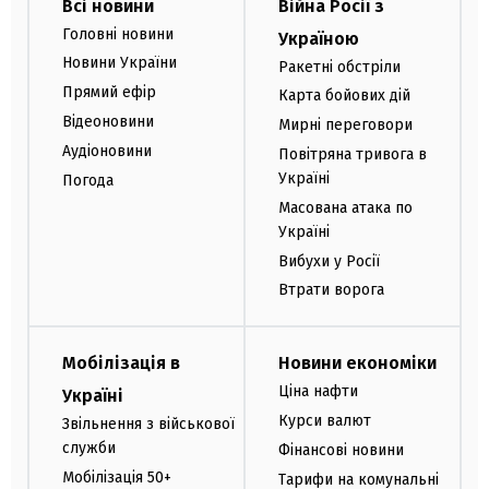
Всі новини
Війна Росії з
Головні новини
Україною
Новини України
Ракетні обстріли
Прямий ефір
Карта бойових дій
Відеоновини
Мирні переговори
Аудіоновини
Повітряна тривога в
Україні
Погода
Масована атака по
Україні
Вибухи у Росії
Втрати ворога
Мобілізація в
Новини економіки
Ціна нафти
Україні
Курси валют
Звільнення з військової
служби
Фінансові новини
Мобілізація 50+
Тарифи на комунальні