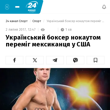
24 канал Спорт
Спорт
 Український боксер нокаутом переміг мексиканця у США 
1 хв
2 липня 2017,
12:47
Український боксер нокаутом
переміг мексиканця у США