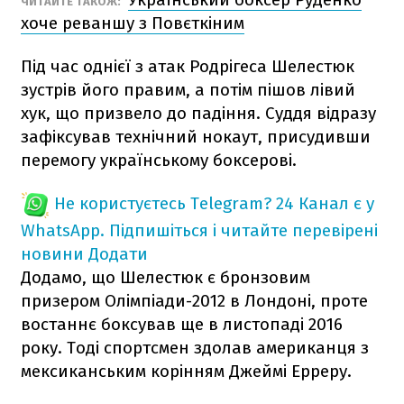
ЧИТАЙТЕ ТАКОЖ:
хоче реваншу з Повєткіним
Під час однієї з атак Родрігеса Шелестюк
зустрів його правим, а потім пішов лівий
хук, що призвело до падіння. Суддя відразу
зафіксував технічний нокаут, присудивши
перемогу українському боксерові.
Не користуєтесь Telegram?
24 Канал є у
WhatsApp. Підпишіться і читайте перевірені
новини
Додати
Додамо, що Шелестюк є бронзовим
призером Олімпіади-2012 в Лондоні, проте
востаннє боксував ще в листопаді 2016
року. Тоді спортсмен здолав американця з
мексиканським корінням Джеймі Ерреру.