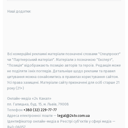
Наші додатки:
android
apple
smart tv
samsung smart tv
Всі комерційні рекламні матеріали позначені словами "Спецпроєкт"
чи "Партнерський матеріал". Матеріали з позначкою "Експерт",
"Позиція" відображають позицію авторів та героїв. Редакція може
не поділяти їхніх поглядів. Детальніше щодо реклами та правил
цитування можна ознайомитись в правилах користування сайтом.
Усі права захищені.
Матеріали сайту призначені для осіб старше
21
року (21+)
Онлайн-медіа «24 Канал»
пл. Галицька, буд. 15, м. Львів, 79008
Телефон
+380 (32) 229-77-77
Адреса електронної пошти —
legal@24tv.com.ua
Ідентифікатор онлайн-медіа в Реєстрі суб'єктів у сфері медіа —
R40-06057