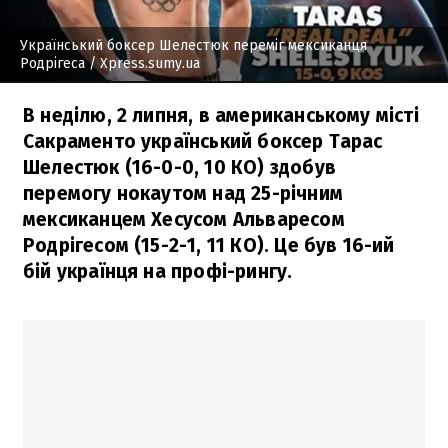
Український боксер Шелестюк переміг мексиканця
Родрігеса
/ Xpress.sumy.ua
В неділю, 2 липня, в американському місті
Сакраменто український боксер Тарас
Шелестюк (16-0-0, 10 КО) здобув
перемогу нокаутом над 25-річним
мексиканцем Хесусом Альваресом
Родрігесом (15-2-1, 11 КО). Це був 16-ий
бій українця на профі-рингу.