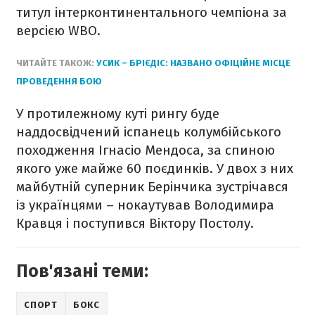
титул інтерконтинентального чемпіона за
версією WBO.
ЧИТАЙТЕ ТАКОЖ:
УСИК – БРІЄДІС: НАЗВАНО ОФІЦІЙНЕ МІСЦЕ
ПРОВЕДЕННЯ БОЮ
У протилежному куті рингу буде
наддосвідчений іспанець колумбійського
походження Ігнасіо Мендоса, за спиною
якого уже майже 60 поєдинків. У двох з них
майбутній суперник Берінчика зустрічався
із українцями – нокаутував Володимира
Кравця і поступився Віктору Постолу.
Пов'язані теми:
СПОРТ
БОКС