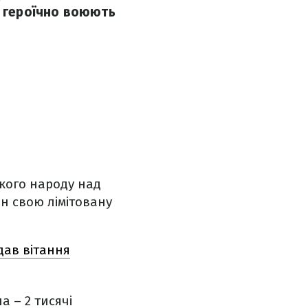
і героїчно воюють
кого народу над
н свою лімітовану
дав вітання
а – 2 тисячі