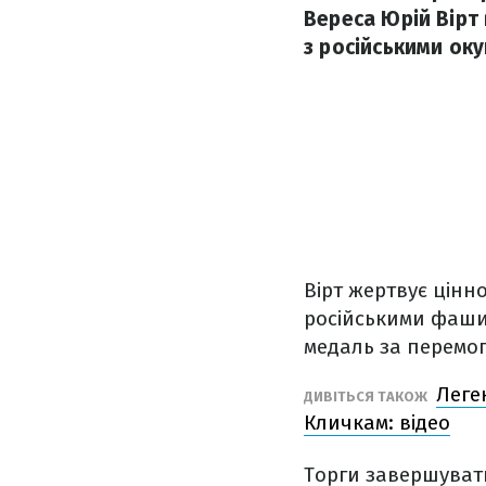
Вереса Юрій Вірт
з російськими ок
Вірт жертвує цін
російськими фаши
медаль за перемог
Леге
ДИВІТЬСЯ ТАКОЖ
Кличкам: відео
Торги завершуватим