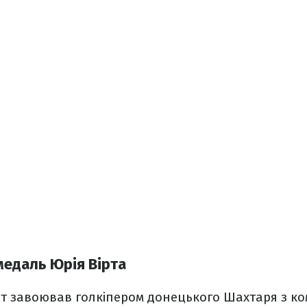
медаль Юрія Вірта
рт завоював голкіпером донецького Шахтаря з к