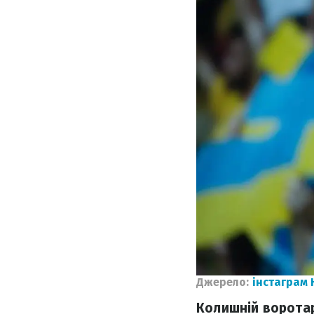
Джерело:
інстаграм 
Колишній воротар