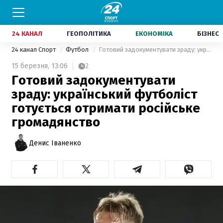
24 КАНАЛ
ГЕОПОЛІТИКА
ЕКОНОМІКА
БІЗНЕС
24 канал Спорт
Футбол
Готовий задокументувати зраду: український футболіст готується отримати російське громадянство
15 березня,
13:06
2
Готовий задокументувати
зраду: український футболіст
готується отримати російське
громадянство
Денис Іваненко