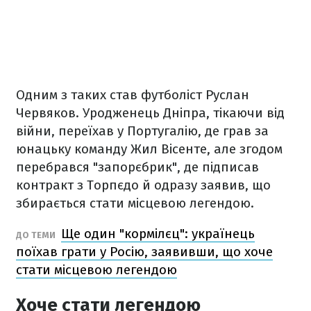
Одним з таких став футболіст Руслан
Червяков. Уродженець Дніпра, тікаючи від
війни, переїхав у Португалію, де грав за
юнацьку команду Жил Вісенте, але згодом
перебрався "запорєбрик", де підписав
контракт з Торпєдо й одразу заявив, що
збирається стати місцевою легендою.
Ще один "кормілєц": українець
ДО ТЕМИ
поїхав грати у Росію, заявивши, що хоче
стати місцевою легендою
Хоче стати легендою