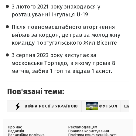
З лютого 2021 року знаходився у
розташуванні Інгульця U-19
Після повномасштабного вторгнення
виїхав за кордон, де грав за молодіжну
команду португальського Жил Вісенте
З серпня 2023 року виступає за
московське Торпєдо, в якому провів 8
матчів, забив 1 гол та віддав 1 асист.
Пов'язані теми:
ВІЙНА РОСІЇ З УКРАЇНОЮ
ФУТБОЛ
ШАХТ
Про нас
Рекламодавцям
Редакція
Правила користування
Редакційна політика
Політика конфіденційності