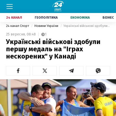
24 КАНАЛ
ГЕОПОЛІТИКА
ЕКОНОМІКА
БІЗНЕС
24 канал Спорт
Новини України
Українські військові здобули першу медаль на "Іграх нескорених" у Канаді
25 вересня,
08:48
1
Українські військові здобули
першу медаль на "Іграх
нескорених" у Канаді