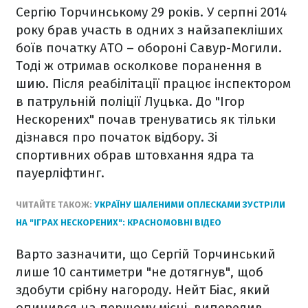
Сергію Торчинському 29 років. У серпні 2014
року брав участь в одних з найзапекліших
боїв початку АТО – обороні Савур-Могили.
Тоді ж отримав осколкове поранення в
шию. Після реабілітації працює інспектором
в патрульній поліції Луцька. До "Ігор
Нескорених" почав тренуватись як тільки
дізнався про початок відбору. Зі
спортивних обрав штовхання ядра та
пауерліфтинг.
ЧИТАЙТЕ ТАКОЖ:
УКРАЇНУ ШАЛЕНИМИ ОПЛЕСКАМИ ЗУСТРІЛИ
НА "ІГРАХ НЕСКОРЕНИХ": КРАСНОМОВНІ ВІДЕО
Варто зазначити, що Сергій Торчинський
лише 10 сантиметри "не дотягнув", щоб
здобути срібну нагороду. Нейт Біас, який
опинився на першому місці, випередив