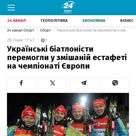
24 КАНАЛ
ГЕОПОЛІТИКА
ЕКОНОМІКА
БІЗНЕС
24 канал Спорт
Спорт
Українські біатлоністи перемогли у змішаній естафеті на чемпіонаті Європи
28 січня,
17:41
1
Українські біатлоністи
перемогли у змішаній естафеті
на чемпіонаті Європи