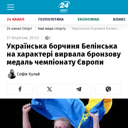
24 КАНАЛ
ГЕОПОЛІТИКА
ЕКОНОМІКА
БІЗНЕС
24 канал Спорт
Інші види спорту
Українська борчиня Белінська на характері вирвала бронзову медаль чемпіонату Європи
31 березня,
20:43
2
Українська борчиня Белінська
на характері вирвала бронзову
медаль чемпіонату Європи
Софія Кулай