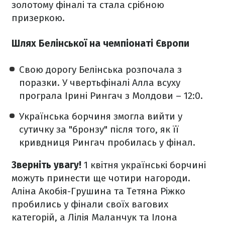
золотому фіналі та стала срібною
призеркою.
Шлях Белінської на чемпіонаті Європи
Свою дорогу Белінська розпочала з
поразки. У чвертьфіналі Алла всуху
програла Ірині Рингач з Молдови – 12:0.
Українська борчиня змогла вийти у
сутичку за "бронзу" після того, як її
кривдниця Рингач пробилась у фінал.
Зверніть увагу!
1 квітня українські борчині
можуть принести ще чотири нагороди.
Аліна Акобія-Грушина та Тетяна Ріжко
пробились у фінали своїх вагових
категорій, а Лілія Маланчук та Ілона