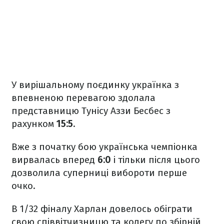
У вирішальному поєдинку українка з
впевненою перевагою здолала
представницю Тунісу Аззи Бесбес з
рахунком
15:5
.
Вже з початку бою українська чемпіонка
вирвалась вперед
6:0
і тільки після цього
дозволила суперниці вибороти перше
очко.
В 1/32 фіналу Харлан довелось обіграти
свою співвітчизницю та колегу по збірній