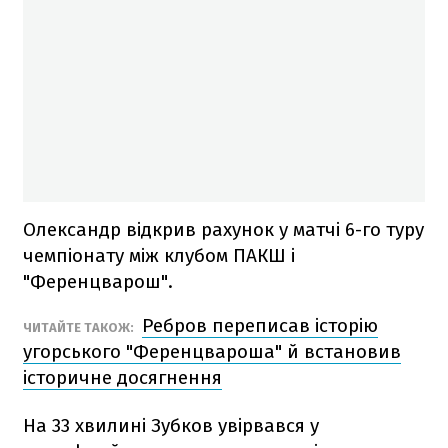
Олександр відкрив рахунок у матчі 6-го туру
чемпіонату між клубом ПАКШ і
"Ференцварош".
Ребров переписав історію
ЧИТАЙТЕ ТАКОЖ:
угорського "Ференцвароша" й встановив
історичне досягнення
На 33 хвилині Зубков увірвався у