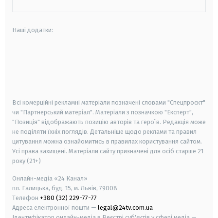
Наші додатки:
android
apple
smart tv
samsung smart tv
Всі комерційні рекламні матеріали позначені словами "Спецпроєкт"
чи "Партнерський матеріал". Матеріали з позначкою "Експерт",
"Позиція" відображають позицію авторів та героїв. Редакція може
не поділяти їхніх поглядів. Детальніше щодо реклами та правил
цитування можна ознайомитись в правилах користування сайтом.
Усі права захищені.
Матеріали сайту призначені для осіб старше
21
року (21+)
Онлайн-медіа «24 Канал»
пл. Галицька, буд. 15, м. Львів, 79008
Телефон
+380 (32) 229-77-77
Адреса електронної пошти —
legal@24tv.com.ua
Ідентифікатор онлайн-медіа в Реєстрі суб'єктів у сфері медіа —