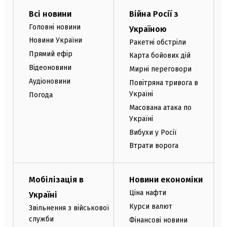
Всі новини
Війна Росії з
Головні новини
Україною
Новини України
Ракетні обстріли
Прямий ефір
Карта бойових дій
Відеоновини
Мирні переговори
Аудіоновини
Повітряна тривога в
Україні
Погода
Масована атака по
Україні
Вибухи у Росії
Втрати ворога
Мобілізація в
Новини економіки
Ціна нафти
Україні
Курси валют
Звільнення з військової
служби
Фінансові новини