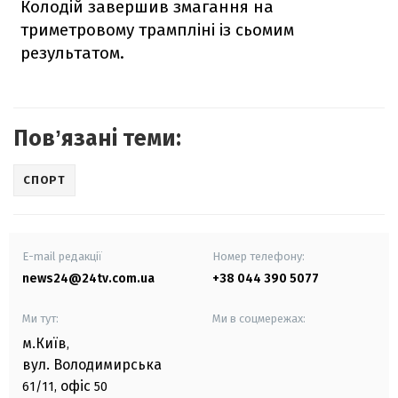
Колодій завершив змагання на
триметровому трампліні із сьомим
результатом.
Повʼязані теми:
СПОРТ
E-mail редакції
Номер телефону:
news24@24tv.com.ua
+38 044 390 5077
Ми тут:
Ми в соцмережах:
м.Київ
,
вул. Володимирська
офіс
61/11,
50