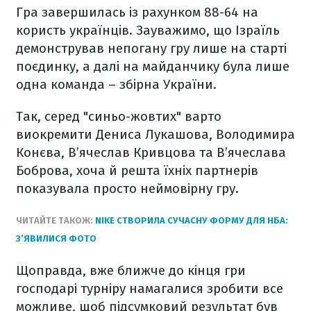
Гра завершилась із рахунком 88-64 на
користь українців. Зауважимо, що Ізраїль
демонстрував непогану гру лише на старті
поєдинку, а далі на майданчику була лише
одна команда – збірна України.
Так, серед "синьо-жовтих" варто
виокремити Дениса Лукашова, Володимира
Конєва, В’ячеслав Кривцова та В’ячеслава
Боброва, хоча й решта їхніх партнерів
показувала просто неймовірну гру.
ЧИТАЙТЕ ТАКОЖ:
NIKE СТВОРИЛА СУЧАСНУ ФОРМУ ДЛЯ НБА:
З’ЯВИЛИСЯ ФОТО
Щоправда, вже ближче до кінця гри
господарі турніру намагалися зробити все
можливе, щоб підсумковий результат був