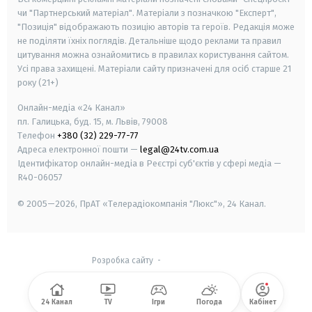
чи "Партнерський матеріал". Матеріали з позначкою "Експерт",
"Позиція" відображають позицію авторів та героїв. Редакція може
не поділяти їхніх поглядів. Детальніше щодо реклами та правил
цитування можна ознайомитись в правилах користування сайтом.
Усі права захищені.
Матеріали сайту призначені для осіб старше
21
року (21+)
Онлайн-медіа «24 Канал»
пл. Галицька, буд. 15, м. Львів, 79008
Телефон
+380 (32) 229-77-77
Адреса електронної пошти —
legal@24tv.com.ua
Ідентифікатор онлайн-медіа в Реєстрі суб'єктів у сфері медіа —
R40-06057
© 2005—2026,
ПрАТ «Телерадіокомпанія "Люкс"», 24 Канал.
Розробка сайту
-
24 Канал
TV
Ігри
Погода
Кабінет