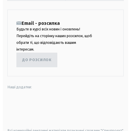
Email - розсилка
Будьте в курсі всіх новин і оновлень!
Перейдіть на сторінку наших розсилок, щоб
обрати ті, що відповідають вашим
інтересам.
ДО РОЗСИЛОК
Наші додатки:
android
apple
smart tv
samsung smart tv
Всі комерційні рекламні матеріали позначені словами "Спецпроєкт"