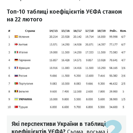
Топ-10 таблиці коефіцієнтів УЄФА станом
на 22 лютого
Які перспективи України в таблиці
коефіцієнтів УЄФА?
Сьома, восьма і