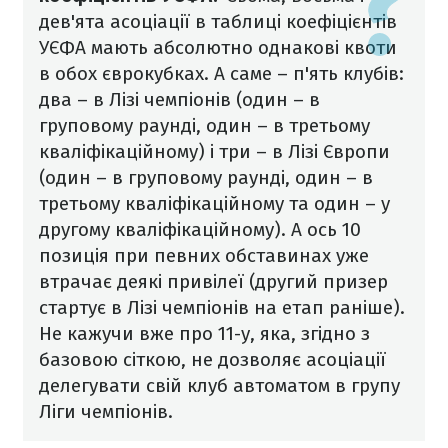
дев'ята асоціації в таблиці коефіцієнтів
УЄФА мають абсолютно однакові квоти
в обох єврокубках. А саме – п'ять клубів:
два – в Лізі чемпіонів (один – в
груповому раунді, один – в третьому
кваліфікаційному) і три – в Лізі Європи
(один – в груповому раунді, один – в
третьому кваліфікаційному та один – у
другому кваліфікаційному).
А ось 10
позиція при певних обставинах уже
втрачає деякі привілеї (другий призер
стартує в Лізі чемпіонів на етап раніше).
Не кажучи вже про 11-у, яка, згідно з
базовою сіткою, не дозволяє асоціації
делегувати свій клуб автоматом в групу
Ліги чемпіонів.