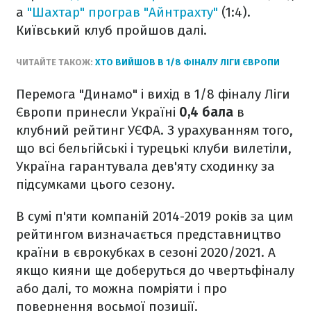
а
"Шахтар" програв "Айнтрахту"
(1:4).
Київський клуб пройшов далі.
ЧИТАЙТЕ ТАКОЖ:
ХТО ВИЙШОВ В 1/8 ФІНАЛУ ЛІГИ ЄВРОПИ
Перемога "Динамо" і вихід в 1/8 фіналу Ліги
Європи принесли Україні
0,4 бала
в
клубний рейтинг УЄФА. З урахуванням того,
що всі бельгійські і турецькі клуби вилетіли,
Україна гарантувала дев'яту сходинку за
підсумками цього сезону.
В сумі п'яти компаній 2014-2019 років за цим
рейтингом визначається представництво
країни в єврокубках в сезоні 2020/2021. А
якщо кияни ще доберуться до чвертьфіналу
або далі, то можна помріяти і про
повернення восьмої позиції.