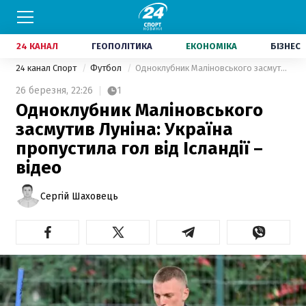
24 КАНАЛ
ГЕОПОЛІТИКА
ЕКОНОМІКА
БІЗНЕС
24 канал Спорт
Футбол
Одноклубник Маліновського засмутив Луніна: Україна пропустила гол від Ісландії – відео
26 березня,
22:26
1
Одноклубник Маліновського
засмутив Луніна: Україна
пропустила гол від Ісландії –
відео
Сергій Шаховець