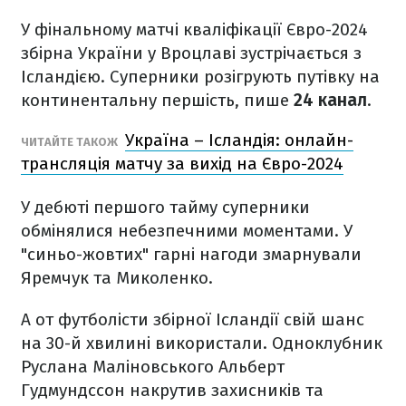
У фінальному матчі кваліфікації Євро-2024
збірна України у Вроцлаві зустрічається з
Ісландією. Суперники розігрують путівку на
континентальну першість, пише
24 канал
.
Україна – Ісландія: онлайн-
ЧИТАЙТЕ ТАКОЖ
трансляція матчу за вихід на Євро-2024
У дебюті першого тайму суперники
обмінялися небезпечними моментами. У
"синьо-жовтих" гарні нагоди змарнували
Яремчук та Миколенко.
А от футболісти збірної Ісландії свій шанс
на 30-й хвилині використали. Одноклубник
Руслана Маліновського Альберт
Гудмундссон накрутив захисників та