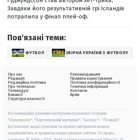
Гудмундссон став автором хет-трика.
Завдяки його результативній грі Ісландія
потрапила у фінал плей-оф.
Пов'язані теми:
ФУТБОЛ
ЗБІРНА УКРАЇНИ З ФУТБОЛУ
Про нас
Рекламодавцям
Редакція
Правила користування
Редакційна політика
Політика конфіденційності
Про телеканал
Технічна інформація
Телеведучі
Контакти
Вакансії
Архів
Структура власності
Всі комерційні рекламні матеріали позначені словами
"Спецпроєкт", "Партнерський матеріал", "Експерт", "Позиція".
Детальніше щодо реклами та правил цитування можна
ознайомитись в правилах користування сайтом. Усі права
захищені. © 2005—2021, ПрАТ «Телерадіокомпанія "Люкс"», 24