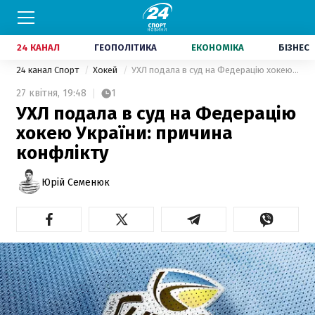
24 КАНАЛ
ГЕОПОЛІТИКА
ЕКОНОМІКА
БІЗНЕС
24 канал Спорт
Хокей
УХЛ подала в суд на Федерацію хокею України: причина конфлікту
27 квітня,
19:48
1
УХЛ подала в суд на Федерацію
хокею України: причина
конфлікту
Юрій Семенюк