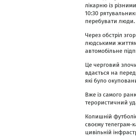
лікарню із різним
10:30 рятувальник
перебувати люди.
Через обстріл зго
людськими життям
автомобільне підп
Це черговий злочин
вдається на перед
які було окупован
Вже із самого ран
терористичний удар
Колишній футболіс
своєму телеграм-к
цивільній інфрастр