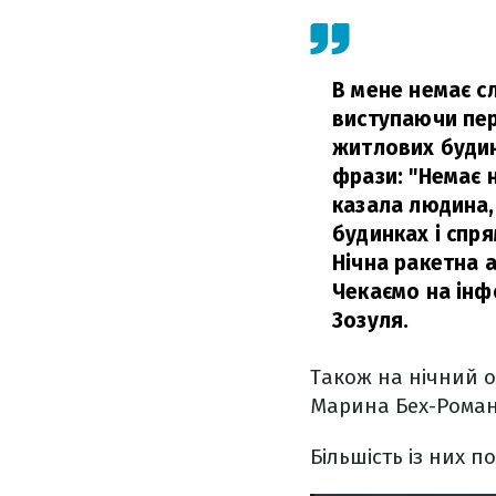
В мене немає сл
виступаючи пер
житлових будин
фрази: "Немає н
казала людина,
будинках і спря
Нічна ракетна 
Чекаємо на інфо
Зозуля.
Також на нічний о
Марина Бех-Романч
Більшість із них 