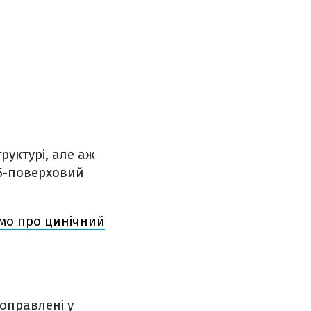
руктурі, але аж
 5-поверховий
омо про цинічний
доправлені у