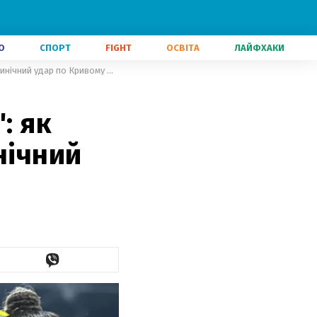
О
СПОРТ
FIGHT
ОСВІТА
ЛАЙФХАКИ
"Черговий доказ їх мерзотності": як український спорт реагує на цинічний удар по Кривому Розі
: як
нічний