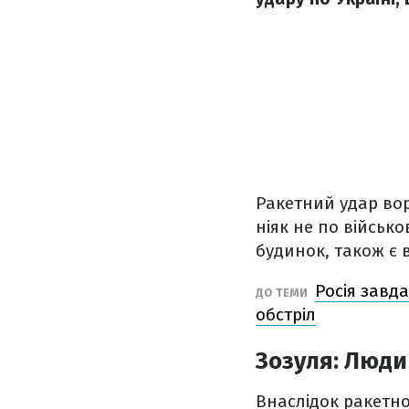
Ракетний удар вор
ніяк не по військ
будинок, також є 
Росія завд
ДО ТЕМИ
обстріл
Зозуля: Люди
Внаслідок ракетно