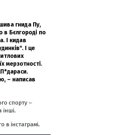
ішива гнида Пу,
о в Бєлгороді по
. І кидав
динків". І це
житлових
їх мерзотності.
…П*дараси.
ю,
– написав
ого спорту –
 інші.
о в інстаграмі.