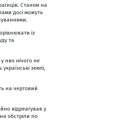
раїнців. Станом на
лами досі можуть
нуваннями.
орівнювати із
уду та
у них нічого не
 українські землі,
ть на черговий
ійно відреагував у
 на обстріли по