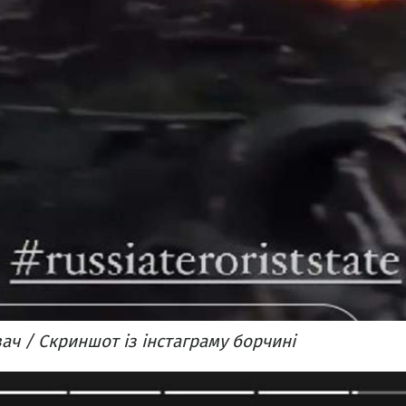
ач / Скриншот із інстаграму борчині