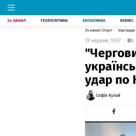
24 КАНАЛ
ГЕОПОЛІТИКА
ЕКОНОМІКА
БІЗНЕС
24 канал Спорт
Інші види
13 червня,
11:57
3
"Чергови
українсь
удар по 
Софія Кулай