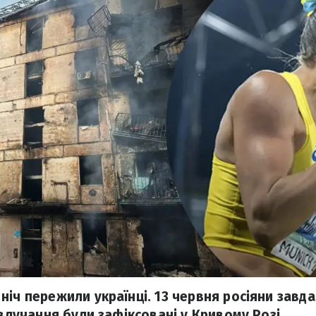
ніч пережили українці. 13 червня росіяни завд
 влучання були зафіксовані у Кривому Розі.