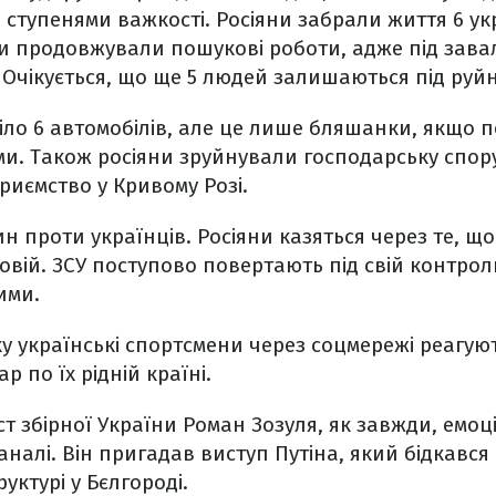
и ступенями важкості. Росіяни забрали життя 6 ук
и продовжували пошукові роботи, адже під зава
 Очікується, що ще 5 людей залишаються під руй
ріло 6 автомобілів, але це лише бляшанки, якщо п
и. Також росіяни зруйнували господарську спор
риємство у Кривому Розі.
 проти українців. Росіяни казяться через те, що 
овій. ЗСУ поступово повертають під свій контроль
ими.
ку українські спортсмени через соцмережі реагую
 по їх рідній країні.
т збірної України Роман Зозуля, як завжди, емоц
аналі. Він пригадав виступ Путіна, який бідкався
уктурі у Бєлгороді.