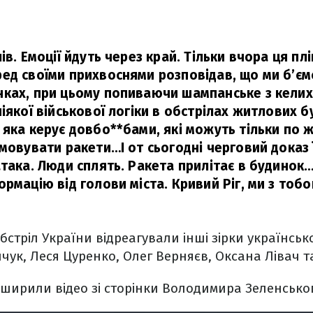
ів. Емоції йдуть через край. Тільки вчора ця пл
ед своїми прихвоснями розповідав, що ми б’єм
ках, при цьому попиваючи шампанське з келиха
іякої військової логіки в обстрілах житлових бу
 яка керує довбо**бами, які можуть тільки по 
мовувати ракети…І от сьогодні черговий доказ 
атака. Люди сплять. Ракета прилітає в будинок
рмацію від голови міста. Кривий Ріг, ми з тобо
бстріл України відреагували інші зірки українськ
ук, Леся Цуренко, Олег Верняєв, Оксана Лівач та
поширили відео зі сторінки Володимира Зеленськог