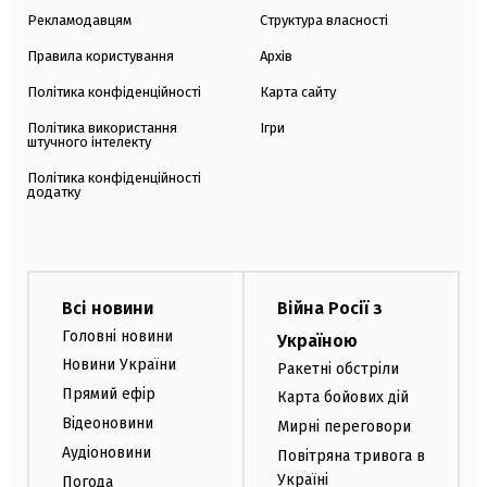
Рекламодавцям
Структура власності
Правила користування
Архів
Політика конфіденційності
Карта сайту
Політика використання
Ігри
штучного інтелекту
Політика конфіденційності
додатку
Всі новини
Війна Росії з
Головні новини
Україною
Новини України
Ракетні обстріли
Прямий ефір
Карта бойових дій
Відеоновини
Мирні переговори
Аудіоновини
Повітряна тривога в
Україні
Погода