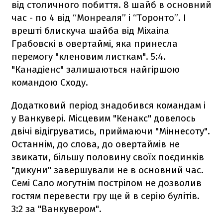
від столичного побиття. 8 шайб в основний
час - по 4 від “Монреаля” і “Торонто”. І
врешті блискуча шайба від Міхаіла
Грабовскі в овертаймі, яка принесла
перемогу "кленовим листкам". 5:4.
"Канадіенс" залишаються найгіршою
командою Cходу.
Додатковий період знадобився командам і
у Ванкувері. Місцевим "Кенакс" довелось
двічі відігруватись, приймаючи "Міннесоту".
Останнім, до слова, до овертаймів не
звикати, більшу половину своїх поєдинків
"дикуни" завершували не в основний час.
Семі Сало могутнім пострілом не дозволив
гостям перевести гру ще й в серію булітів.
3:2 за "Ванкувером".