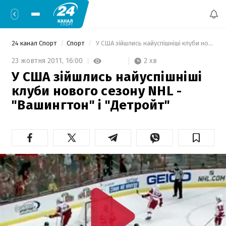
24 канал Спорт
Спорт
 У США зійшлись найуспішніші клуби нового сезону NHL - "Вашингтон" і "Детройт" 
2 хв
23 жовтня 2011,
16:00
У США зійшлись найуспішніші
клуби нового сезону NHL -
"Вашингтон" і "Детройт"