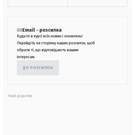
Email - розсилка
Будьте в курсі всіх новин і оновлень!
Перейдіть на сторінку наших розсилок, щоб
обрати ті, що відповідають вашим
інтересам.
ДО РОЗСИЛОК
Наші додатки:
android
apple
smart tv
samsung smart tv