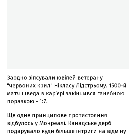
Заодно зіпсували ювілей ветерану
"червоних крил" Нікласу Лідстрьому. 1500-й
матч шведа в кар’єрі закінчився ганебною
поразкою - 1:7.
Ще одне принципове протистояння
відбулось у Монреалі. Канадське дербі
подарувало куди більше інтриги на відміну