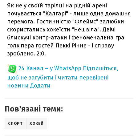
Як не у своїй тарілці на рідній арені
почувається "Калгарі" - лише одна домашня
перемога. Гостинністю "Флеймс" залюбки
скористались хокеїсти "Нешвіла". Двічі
блискучі контр-атаки і феноменальна гра
голкіпера гостей Пеккі Рінне - і справу
зроблено. 2:0.
24 Канал – у WhatsApp
Підпишіться,
щоб не загубити і читати перевірені
новини
Додати
Повʼязані теми:
СПОРТ
ХОКЕЙ