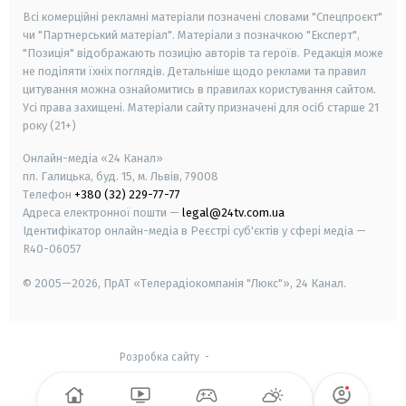
Всі комерційні рекламні матеріали позначені словами "Спецпроєкт"
чи "Партнерський матеріал". Матеріали з позначкою "Експерт",
"Позиція" відображають позицію авторів та героїв. Редакція може
не поділяти їхніх поглядів. Детальніше щодо реклами та правил
цитування можна ознайомитись в правилах користування сайтом.
Усі права захищені.
Матеріали сайту призначені для осіб старше
21
року (21+)
Онлайн-медіа «24 Канал»
пл. Галицька, буд. 15, м. Львів, 79008
Телефон
+380 (32) 229-77-77
Адреса електронної пошти —
legal@24tv.com.ua
Ідентифікатор онлайн-медіа в Реєстрі суб'єктів у сфері медіа —
R40-06057
© 2005—2026,
ПрАТ «Телерадіокомпанія "Люкс"», 24 Канал.
Розробка сайту
-