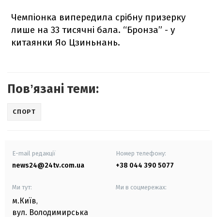
Чемпіонка випередила срібну призерку
лише на 33 тисячні бала. “Бронза” - у
китаянки Яо Цзиньнань.
Повʼязані теми:
СПОРТ
E-mail редакції
Номер телефону:
news24@24tv.com.ua
+38 044 390 5077
Ми тут:
Ми в соцмережах:
м.Київ
,
вул. Володимирська