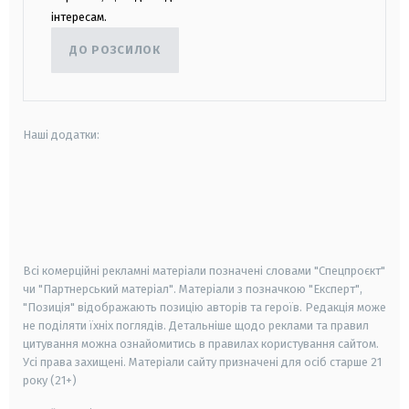
інтересам.
ДО РОЗСИЛОК
Наші додатки:
android
apple
smart tv
samsung smart tv
Всі комерційні рекламні матеріали позначені словами "Спецпроєкт"
чи "Партнерський матеріал". Матеріали з позначкою "Експерт",
"Позиція" відображають позицію авторів та героїв. Редакція може
не поділяти їхніх поглядів. Детальніше щодо реклами та правил
цитування можна ознайомитись в правилах користування сайтом.
Усі права захищені.
Матеріали сайту призначені для осіб старше
21
року (21+)