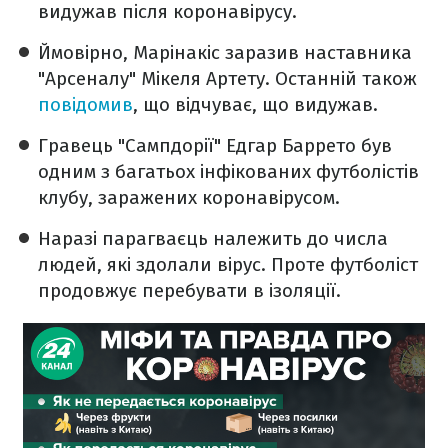
видужав після коронавірусу.
Ймовірно, Марінакіс заразив наставника
"Арсеналу" Мікеля Артету. Останній також
повідомив
, що відчуває, що видужав.
Гравець "Сампдорії" Едгар Баррето був
одним з багатьох інфікованих футболістів
клубу, заражених коронавірусом.
Наразі парагваєць належить до числа
людей, які здолали вірус. Проте футболіст
продовжує перебувати в ізоляції.