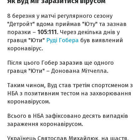
Як Вуд міг заразитися вірусом
8 березня у матчі регулярного сезону
"Детройт" вдома приймав "Юту" та зазнав
поразки –
105:111
. Через декілька днів у
гравця "Юти"
Руді Гобера
був виявлений
коронавірус.
Після цього Гобер заразив ще одного
гравця "Юти" – Донована Мітчелла.
Таким чином, Вуд став третім спортсменом з
НБА з позитивним тестом на захворювання
коронавірусом.
Всього в НБА зафіксовано десять випадків
зараження коронавірусом.
Українець Святослав Михайлюк, на щастя,