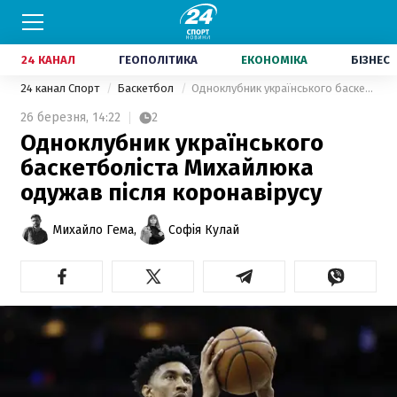
24 КАНАЛ
ГЕОПОЛІТИКА
ЕКОНОМІКА
БІЗНЕС
24 канал Спорт
Баскетбол
Одноклубник українського баскетболіста Михайлюка одужав після коронавірусу
26 березня,
14:22
2
Одноклубник українського
баскетболіста Михайлюка
одужав після коронавірусу
Михайло Гема,
Софія Кулай