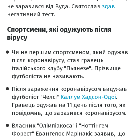
не заразився від Вуда. Святослав
здав
негативний тест.
Спортсмени, які одужують після
вірусу
Чи не першим спортсменом, який одужав
після коронавірусу, став гравець
італійського клубу "Пьянезе". Прізвище
футболіста не називають.
Після зараження коронавірусом видужав
футболіст "Челсі"
Каллум Хадсон-Одоі
.
Гравець одужав на 11 день після того, як
повідомив, що заразився коронавірусом.
Власник "Олімпіакоса" і "Ноттінгем
Форест" Евангелос Марінакіс заявив, що