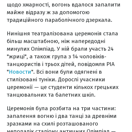
щодо хмарності, вогонь вдалося запалити
майже відразу ж за допомогою
традиційного параболічного дзеркала.
Нинішня театралізована церемонія стала
більш масштабною, ніж напередодні
минулих Олімпіад. У ній брали участь 24
"жриці", а також група з 14 чоловіків-
танцюристів і трьох дітей, повідомля РІА
"
Новости
". Всі вони були одягнені в
стилізовані туніки. Дорослі учасники
церемонії — це студенти кількох грецьких
танцювальних та балетних шкіл.
Церемонія була розбита на три частини:
запалення вогню і два танці за древніми
зразками на схилі розташованого
неподалік стадіону античних Олімпіад —