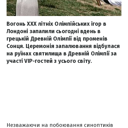
Вогонь XXX літніх Олімпійських ігор в
Лондоні запалили сьогодні вдень в
грецькій Древній Олімпії від променів
Сонця. Церемонія запалювання відбулася
на руїнах святилища в Древній Олімпії за
участі VIP-гостей з усього світу.
Незважаючи на побоювання синоптиків