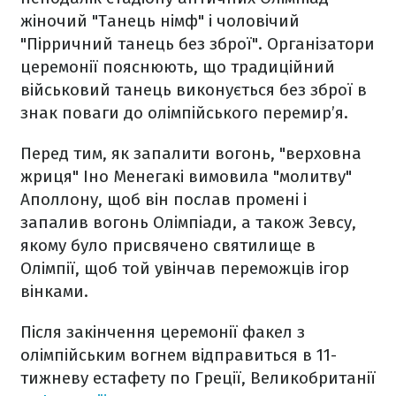
жіночий "Танець німф" і чоловічий
"Пірричний танець без зброї". Організатори
церемонії пояснюють, що традиційний
військовий танець виконується без зброї в
знак поваги до олімпійського перемир’я.
Перед тим, як запалити вогонь, "верховна
жриця" Іно Менегакі вимовила "молитву"
Аполлону, щоб він послав промені і
запалив вогонь Олімпіади, а також Зевсу,
якому було присвячено святилище в
Олімпії, щоб той увінчав переможців ігор
вінками.
Після закінчення церемонії факел з
олімпійським вогнем відправиться в 11-
тижневу естафету по Греції, Великобританії