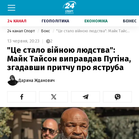
24 КАНАЛ
ГЕОПОЛІТИКА
ЕКОНОМІКА
БІЗНЕС
24 канал Спорт
Бокс
"Це стало війною людства": Майк Тайсон виправдав Путіна, згадавши притчу про яструба
13 червня,
20:23
2
"Це стало війною людства":
Майк Тайсон виправдав Путіна,
згадавши притчу про яструба
Дарина Жданович