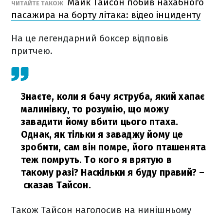
Майк Тайсон побив нахабного
ЧИТАЙТЕ ТАКОЖ
пасажира на борту літака: відео інциденту
На це легендарний боксер відповів
притчею.
Знаєте, коли я бачу яструба, який хапає
малинівку, то розумію, що можу
завадити йому вбити цього птаха.
Однак, як тільки я заваджу йому це
зробити, сам він помре, його пташенята
теж помруть. То кого я врятую в
такому разі? Наскільки я буду правий?
–
сказав Тайсон.
Також Тайсон наголосив на нинішньому