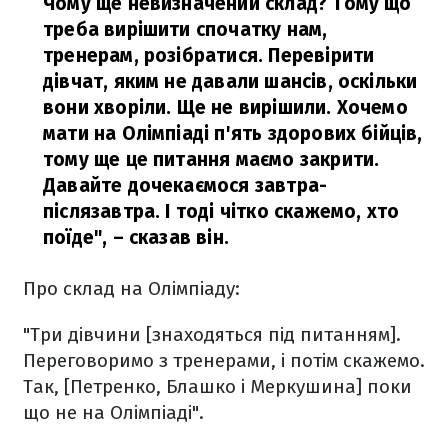
Чому ще невизначений склад? Тому що
треба вирішити спочатку нам,
тренерам, розібратися. Перевірити
дівчат, яким не давали шансів, оскільки
вони хворіли. Ще не вирішили. Хочемо
мати на Олімпіаді п'ять здорових бійців,
тому ще це питання маємо закрити.
Давайте дочекаємося завтра-
післязавтра. І тоді чітко скажемо, хто
поїде",
– сказав він.
Про склад на Олімпіаду:
"Три дівчини [знаходяться під питанням].
Переговоримо з тренерами, і потім скажемо.
Так, [Петренко, Блашко і Меркушина] поки
що не на Олімпіаді".