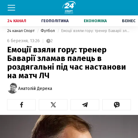
24 КАНАЛ
ГЕОПОЛІТИКА
ЕКОНОМІКА
БІЗНЕС
24 канал Спорт
Футбол
Емоції взяли гору: тренер Баварії зламав палець в роздягальні під час настанови на матч ЛЧ
6 березня,
13:26
2
Емоції взяли гору: тренер
Баварії зламав палець в
роздягальні під час настанови
на матч ЛЧ
Анатолій Дерека