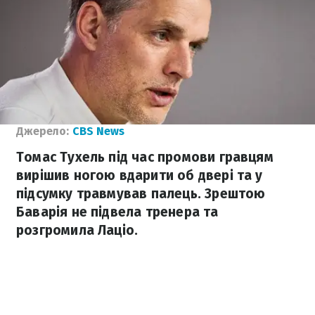
Джерело:
CBS News
Томас Тухель під час промови гравцям
вирішив ногою вдарити об двері та у
підсумку травмував палець. Зрештою
Баварія не підвела тренера та
розгромила Лаціо.