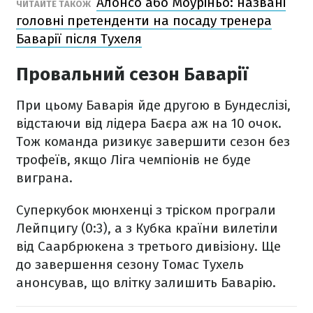
Алонсо або Моуріньо: названі
ЧИТАЙТЕ ТАКОЖ
головні претенденти на посаду тренера
Баварії після Тухеля
Провальний сезон Баварії
При цьому Баварія йде другою в Бундеслізі,
відстаючи від лідера Баєра аж на 10 очок.
Тож команда ризикує завершити сезон без
трофеїв, якщо Ліга чемпіонів не буде
виграна.
Суперкубок мюнхенці з тріском програли
Лейпцигу (0:3), а з Кубка країни вилетіли
від Саарбрюкена з третього дивізіону. Ще
до завершення сезону Томас Тухель
анонсував, що влітку залишить Баварію.