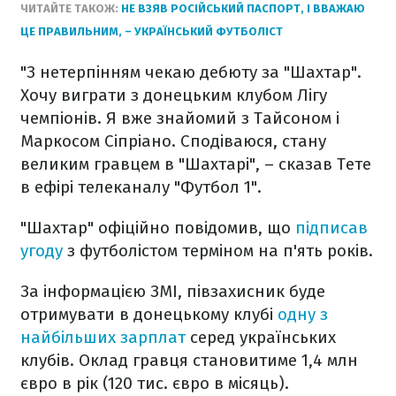
ЧИТАЙТЕ ТАКОЖ:
НЕ ВЗЯВ РОСІЙСЬКИЙ ПАСПОРТ, І ВВАЖАЮ
ЦЕ ПРАВИЛЬНИМ, – УКРАЇНСЬКИЙ ФУТБОЛІСТ
"З нетерпінням чекаю дебюту за "Шахтар".
Хочу виграти з донецьким клубом Лігу
чемпіонів. Я вже знайомий з Тайсоном і
Маркосом Сіпріано. Сподіваюся, стану
великим гравцем в "Шахтарі", – сказав Тете
в ефірі телеканалу "Футбол 1".
"Шахтар" офіційно повідомив, що
підписав
угоду
з футболістом терміном на п'ять років.
За інформацією ЗМІ,
півзахисник буде
отримувати в донецькому клубі
одну з
найбільших зарплат
серед українських
клубів. Оклад гравця становитиме 1,4 млн
євро в рік (120 тис. євро в місяць).