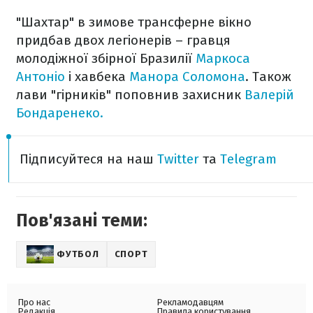
"Шахтар" в зимове трансферне вікно
придбав двох легіонерів – гравця
молодіжної збірної Бразилії
Маркоса
Антоніо
і хавбека
Манора Соломона
. Також
лави "гірників" поповнив
захисник
Валерій
Бондаренеко.
Підписуйтеся на наш
Twitter
та
Telegram
Пов'язані теми:
ФУТБОЛ
СПОРТ
Про нас
Рекламодавцям
Редакція
Правила користування