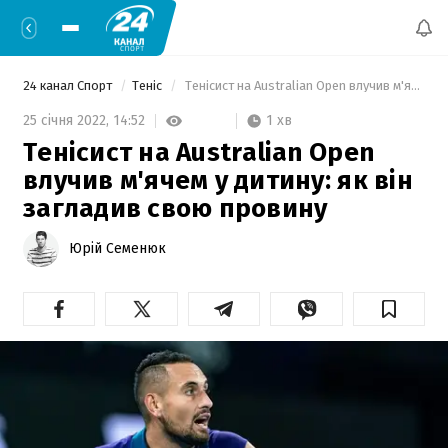
24 канал Спорт
Теніс
 Тенісист на Australian Open влучив м'ячем у дитину: як він загладив свою провину 
1 хв
25 січня 2022,
14:52
Тенісист на Australian Open
влучив м'ячем у дитину: як він
загладив свою провину
Юрій Семенюк