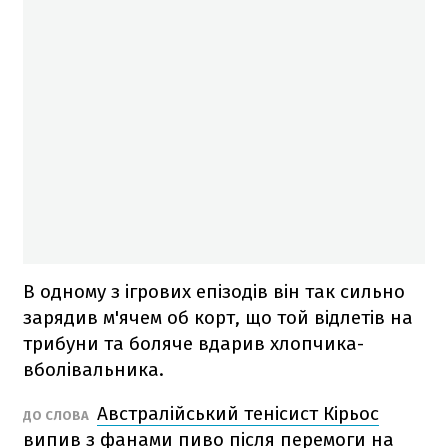
В одному з ігрових епізодів він так сильно
зарядив м'ячем об корт, що той відлетів на
трибуни та боляче вдарив хлопчика-
вболівальника.
Австралійський тенісист Кірьос
ДО СЛОВА
випив з фанами пиво після перемоги на