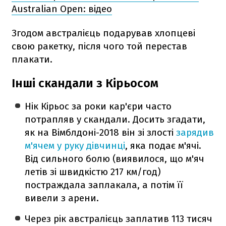
Australian Open: відео
Згодом австралієць подарував хлопцеві
свою ракетку, після чого той перестав
плакати.
Інші скандали з Кірьосом
Нік Кірьос за роки кар'єри часто
потрапляв у скандали. Досить згадати,
як на Вімблдоні-2018 він зі злості
зарядив
м'ячем у руку дівчинці
, яка подає м'ячі.
Від сильного болю (виявилося, що м'яч
летів зі швидкістю 217 км/год)
постраждала заплакала, а потім її
вивели з арени.
Через рік австралієць заплатив 113 тисяч