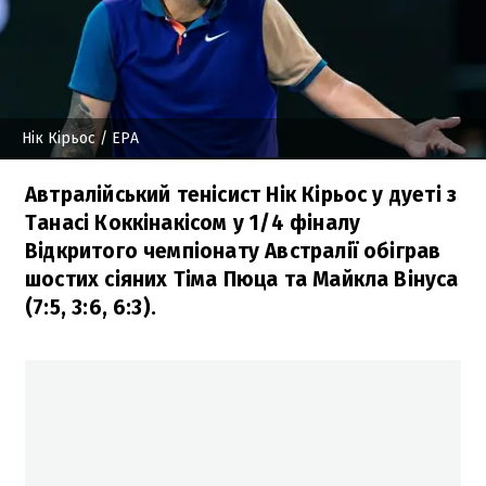
Нік Кірьос
/ EPA
Автралійський тенісист Нік Кірьос у дуеті з
Танасі Коккінакісом у 1/4 фіналу
Відкритого чемпіонату Австралії обіграв
шостих сіяних Тіма Пюца та Майкла Вінуса
(7:5, 3:6, 6:3).