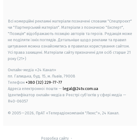
smart tv
samsung smart tv
Всі комерційні рекламні матеріали позначені словами "Спецпроєкт"
чи "Партнерський матеріал". Матеріали з позначкою "Експерт",
"Позиція" відображають позицію авторів та героїв. Редакція може
не поділяти їхніх поглядів. Детальніше щодо реклами та правил
цитування можна ознайомитись в правилах користування сайтом.
Усі права захищені.
Матеріали сайту призначені для осіб старше
21
року (21+)
Онлайн-медіа «24 Канал»
пл. Галицька, буд. 15, м. Львів, 79008
Телефон
+380 (32) 229-77-77
Адреса електронної пошти —
legal@24tv.com.ua
Ідентифікатор онлайн-медіа в Реєстрі суб'єктів у сфері медіа —
R40-06057
© 2005—2026,
ПрАТ «Телерадіокомпанія "Люкс"», 24 Канал.
Розробка сайту
-