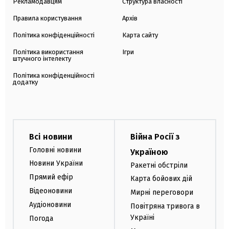
Рекламодавцям
Структура власності
Правила користування
Архів
Політика конфіденційності
Карта сайту
Політика використання
Ігри
штучного інтелекту
Політика конфіденційності
додатку
Всі новини
Війна Росії з
Головні новини
Україною
Новини України
Ракетні обстріли
Прямий ефір
Карта бойових дій
Відеоновини
Мирні переговори
Аудіоновини
Повітряна тривога в
Україні
Погода