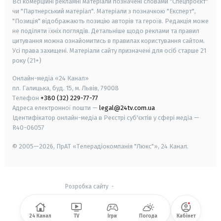
Всі комерційні рекламні матеріали позначені словами "Спецпроєкт"
чи "Партнерський матеріал". Матеріали з позначкою "Експерт",
"Позиція" відображають позицію авторів та героїв. Редакція може
не поділяти їхніх поглядів. Детальніше щодо реклами та правил
цитування можна ознайомитись в правилах користування сайтом.
Усі права захищені.
Матеріали сайту призначені для осіб старше
21
року (21+)
Онлайн-медіа «24 Канал»
пл. Галицька, буд. 15, м. Львів, 79008
Телефон
+380 (32) 229-77-77
Адреса електронної пошти —
legal@24tv.com.ua
Ідентифікатор онлайн-медіа в Реєстрі суб'єктів у сфері медіа —
R40-06057
© 2005—2026,
ПрАТ «Телерадіокомпанія "Люкс"», 24 Канал.
Розробка сайту
-
24 Канал
TV
Ігри
Погода
Кабінет