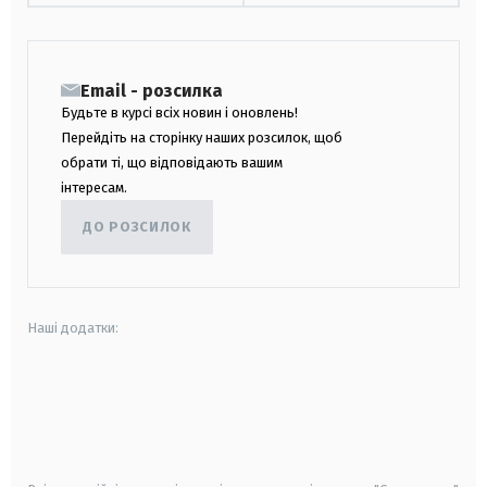
Email - розсилка
Будьте в курсі всіх новин і оновлень!
Перейдіть на сторінку наших розсилок, щоб
обрати ті, що відповідають вашим
інтересам.
ДО РОЗСИЛОК
Наші додатки:
android
apple
smart tv
samsung smart tv