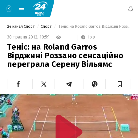
24 канал Спорт
Спорт
 Теніс: на Roland Garros Вірджині Роззано сенсаційно переграла Серену Вільямс 
1 хв
30 травня 2012,
10:59
Теніс: на Roland Garros
Вірджині Роззано сенсаційно
переграла Серену Вільямс