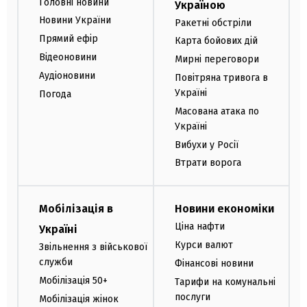
Головні новини
Україною
Новини України
Ракетні обстріли
Прямий ефір
Карта бойових дій
Відеоновини
Мирні переговори
Аудіоновини
Повітряна тривога в
Україні
Погода
Масована атака по
Україні
Вибухи у Росії
Втрати ворога
Мобілізація в
Новини економіки
Ціна нафти
Україні
Курси валют
Звільнення з військової
служби
Фінансові новини
Мобілізація 50+
Тарифи на комунальні
послуги
Мобілізація жінок