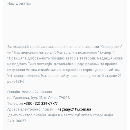
Наші додатки:
android
apple
smart tv
samsung smart tv
Всі комерційні рекламні матеріали позначені словами "Спецпроєкт"
чи "Партнерський матеріал". Матеріали з позначкою "Експерт",
"Позиція" відображають позицію авторів та героїв. Редакція може
не поділяти їхніх поглядів. Детальніше щодо реклами та правил
цитування можна ознайомитись в правилах користування сайтом.
Усі права захищені.
Матеріали сайту призначені для осіб старше
21
року (21+)
Онлайн-медіа «24 Канал»
пл. Галицька, буд. 15, м. Львів, 79008
Телефон
+380 (32) 229-77-77
Адреса електронної пошти —
legal@24tv.com.ua
Ідентифікатор онлайн-медіа в Реєстрі суб'єктів у сфері медіа —
R40-06057