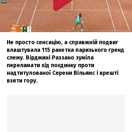
Не просто сенсацію, а справжній подвиг
влаштувала 115 ракетка паризького гренд
слему. Вірджині Раззано зуміла
переламати хід поєдинку проти
надтитулованої Серени Вільямс і врешті
взяти гору.