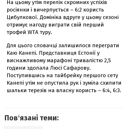
На цьому утім перелік скромних успіхів
росіянки і вичерпується – 6:2 користь
Цибулкової. Домініка вдруге у цьому сезоні
отримує нагоду виграти свій перший
трофей WTA туру.
Для цього словачці залишилося переграти
Каю Канепі. Представниця Естонії у
виснажливому марафоні тривалістю 2,5
години здолала Люсі Сафарову.
Поступившись на тайбрейку першого сету
Канепі утім не опустила рук і зуміла схилити
шальки терезів на власну користь – 6:4, 6:3.
Повʼязані теми: