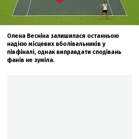
Олена Весніна залишилася останньою
надією місцевих вболівальників у
півфіналі, однак виправдати сподівань
фанів не зуміла.