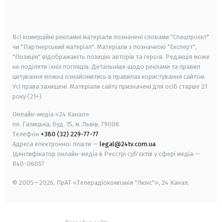
smart tv
samsung smart tv
Всі комерційні рекламні матеріали позначені словами "Спецпроєкт"
чи "Партнерський матеріал". Матеріали з позначкою "Експерт",
"Позиція" відображають позицію авторів та героїв. Редакція може
не поділяти їхніх поглядів. Детальніше щодо реклами та правил
цитування можна ознайомитись в правилах користування сайтом.
Усі права захищені.
Матеріали сайту призначені для осіб старше
21
року (21+)
Онлайн-медіа «24 Канал»
пл. Галицька, буд. 15, м. Львів, 79008
Телефон
+380 (32) 229-77-77
Адреса електронної пошти —
legal@24tv.com.ua
Ідентифікатор онлайн-медіа в Реєстрі суб'єктів у сфері медіа —
R40-06057
© 2005—2026,
ПрАТ «Телерадіокомпанія "Люкс"», 24 Канал.