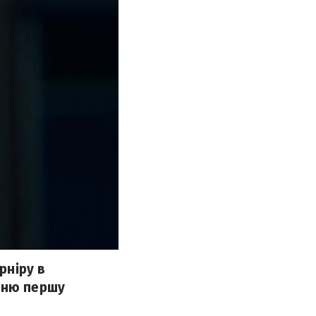
рніру в
шню першу