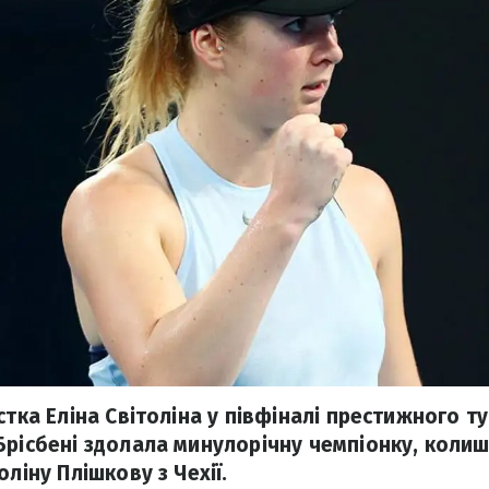
стка Еліна Світоліна у півфіналі престижного ту
Брісбені здолала минулорічну чемпіонку, коли
оліну Плішкову з Чехії.