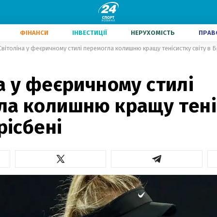
ФІНАНСИ
ІНВЕСТИЦІЇ
НЕРУХОМІСТЬ
ПРАВ
Світоліна у феєричному стилі перемогла колишню кращу тенісистку світу в Б
а у феєричному стилі
ла колишню кращу тені
рісбені