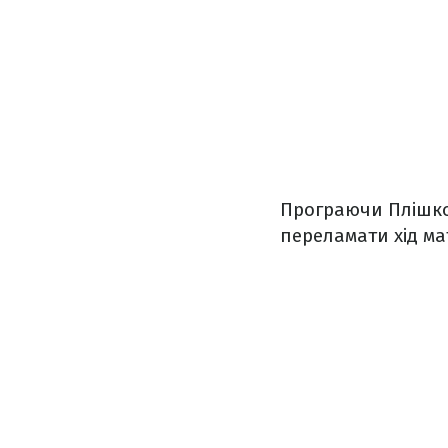
Програючи Плішков
переламати хід мат