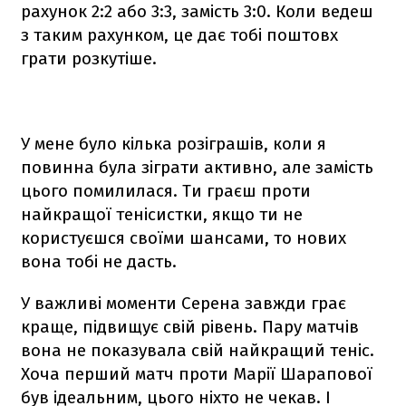
рахунок 2:2 або 3:3, замість 3:0. Коли ведеш
з таким рахунком, це дає тобі поштовх
грати розкутіше.
У мене було кілька розіграшів, коли я
повинна була зіграти активно, але замість
цього помилилася. Ти граєш проти
найкращої тенісистки, якщо ти не
користуєшся своїми шансами, то нових
вона тобі не дасть.
У важливі моменти Серена завжди грає
краще, підвищує свій рівень. Пару матчів
вона не показувала свій найкращий теніс.
Хоча перший матч проти Марії Шарапової
був ідеальним, цього ніхто не чекав. І