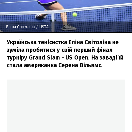
Еліна Світоліна
/ USTA
Українська тенісистка Еліна Світоліна не
зуміла пробитися у свій перший фінал
турніру Grand Slam - US Open. На заваді їй
стала американка Серена Вільямс.