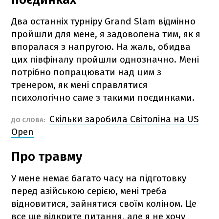
Два останніх турніру Grand Slam відмінно
пройшли для мене, я задоволена тим, як я
впоралася з напругою. На жаль, обидва
цих півфіналу пройшли однозначно. Мені
потрібно попрацювати над цим з
тренером, як мені справлятися
психологічно саме з такими поєдинками.
Скільки заробила Світоліна на US
ДО СЛОВА:
Open
Про травму
У мене немає багато часу на підготовку
перед азійською серією, мені треба
відновитися, зайнятися своїм коліном. Це
все ще відкрите питання, але я не хочу