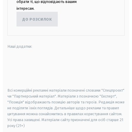
обрати ті, що відповідають вашим
інтересам.
ДО РОЗСИЛОК
Наші додатки:
android
apple
smart tv
samsung smart tv
Всі комерційні рекламні матеріали позначені словами "Спецпроєкт"
чи "Партнерський матеріал". Матеріали з позначкою "Експерт",
"Позиція" відображають позицію авторів та героїв. Редакція може
не поділяти їхніх поглядів. Детальніше щодо реклами та правил
цитування можна ознайомитись в правилах користування сайтом.
Усі права захищені.
Матеріали сайту призначені для осіб старше
21
року (21+)