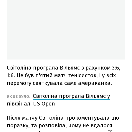
Світоліна програла Вільямс з рахунком 3:6,
1:6. Це був п'ятий матч тенісисток, і у всіх
перемогу святкувала саме американка.
Світоліна програла Вільямс у
ЯК ЦЕ БУЛО:
півфіналі US Open
Після матчу Світоліна прокоментувала цю
поразку, та розповіла, чому не вдалося