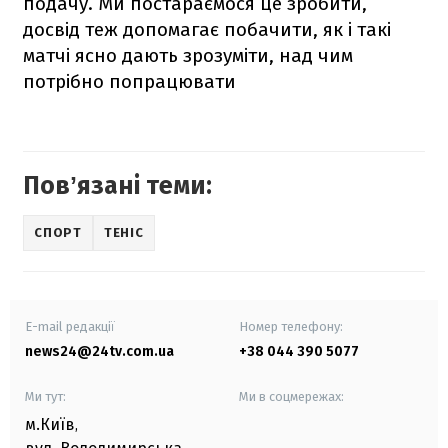
подачу. Ми постараємося це зробити,
досвід теж допомагає побачити, як і такі
матчі ясно дають зрозуміти, над чим
потрібно попрацювати
Повʼязані теми:
СПОРТ
ТЕНІС
E-mail редакції
Номер телефону:
news24@24tv.com.ua
+38 044 390 5077
Ми тут:
Ми в соцмережах:
м.Київ
,