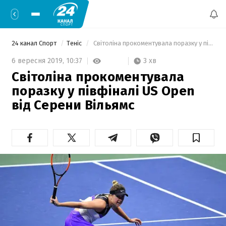
24 канал Спорт
Теніс
 Світоліна прокоментувала поразку у півфіналі US Open від Серени Вільямс 
3 хв
6 вересня 2019,
10:37
Світоліна прокоментувала
поразку у півфіналі US Open
від Серени Вільямс