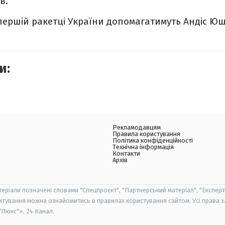
в.
 першій ракетці України допомагатимуть Андіс Юш
и:
Рекламодавцям
Правила користування
Політика конфіденційності
Технічна інформація
Контакти
Архів
теріали позначені словами "Спецпроєкт", "Партнерський матеріал", "Експерт
итування можна ознайомитись в правилах користування сайтом. Усі права 
Люкс"», 24 Канал.