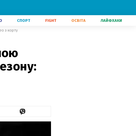
О
СПОРТ
FIGHT
ОСВІТА
ЛАЙФХАКИ
ео з корту
шою
езону: