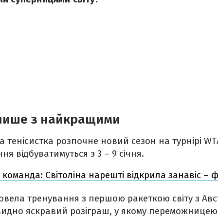
лише з найкращими
а тенісистка розпочне новий сезон на турнірі WTA
ння відбуватимуться з 3 – 9 січня.
 команда: Світоліна нарешті відкрила занавіс – 
ровела тренування з першою ракеткою світу з Авст
видно яскравий розіграш, у якому переможницею