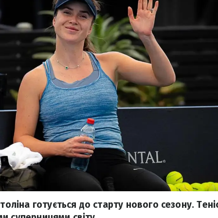
ітоліна готується до старту нового сезону. Тен
и суперницями світу.