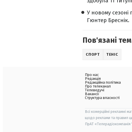
здобула 11 титулі
У новому сезоні
Гюнтер Бреснік.
Пов'язані тем
СПОРТ
ТЕНІС
Про нас
Редакція
Редакційна політика
Про телеканал
Телеведучі
Вакансії
Структура власності
Всі комерційні рекламні ма
щодо реклами та правил ц
ПрАТ «Телерадіокомпанія "