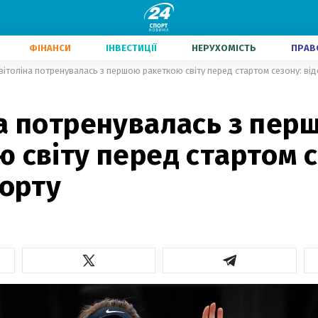
ФІНАНСИ
ІНВЕСТИЦІЇ
НЕРУХОМІСТЬ
ПРАВ
вітоліна потренувалась з першою ракеткою світу перед стартом сезону: від
на потренувалась з пер
 світу перед стартом с
корту