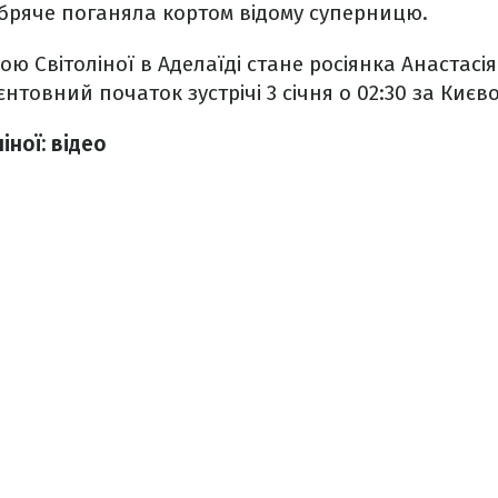
обряче поганяла кортом відому суперницю.
 Світоліної в Аделаїді стане росіянка Анастасія
ієнтовний початок зустрічі 3 січня о 02:30 за Києв
іної: відео