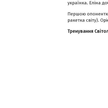
українка. Еліна д
Першою опоненткою
ракетка світу). Ор
Тренування Світол