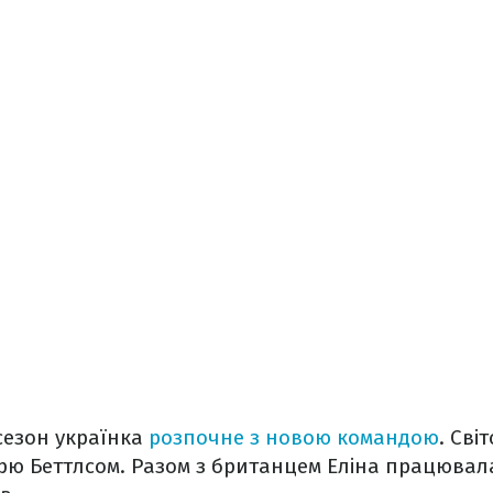
сезон українка
розпочне з новою командою
. Сві
рю Беттлсом. Разом з британцем Еліна працювала