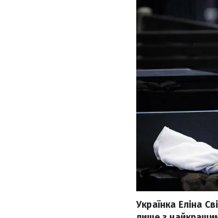
Українка Еліна Св
лише з найкращим