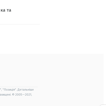
ка та
", "Позиція". Детальніше
захищені. © 2005—2021,