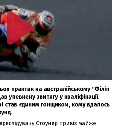
рьох практик на австралійському "Філіп
ав упевнену звитягу у кваліфікації.
l став єдиним гонщиком, кому вдалось
кунд.
ереслідувачу Стоунер привіз майже