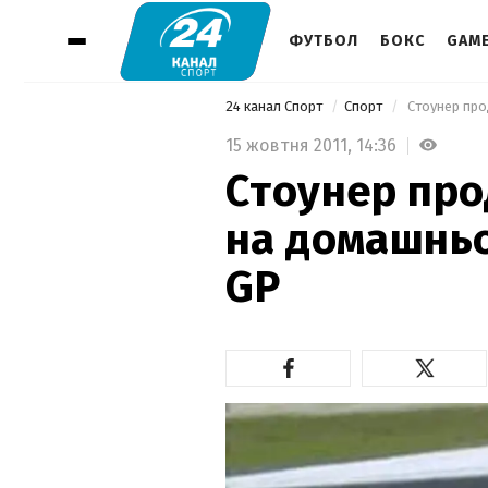
ФУТБОЛ
БОКС
GAM
24 канал Спорт
Спорт
 Стоунер пр
15 жовтня 2011,
14:36
Стоунер про
на домашньо
GP