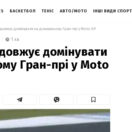
ES
БАСКЕТБОЛ
ТЕНІС
АВТО/МОТО
ІНШІ ВИДИ СПОР
одовжує домінувати на домашньому Гран-прі у Моtо GP 
1 хв
довжує домінувати
му Гран-прі у Моtо