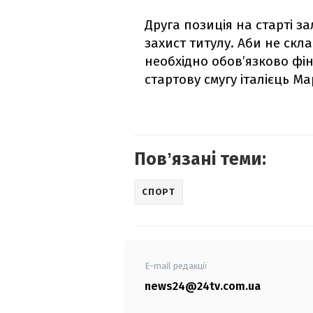
Друга позиція на старті 
захист титулу. Аби не ск
необхідно обов’язково фін
стартову смугу італієць Ма
Повʼязані теми:
СПОРТ
E-mail редакції
news24@24tv.com.ua