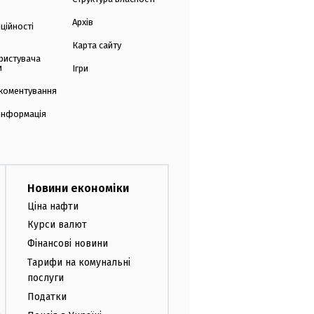
Архів
ційності
Карта сайту
ристувача
и
Ігри
коментування
 інформація
Новини економіки
Ціна нафти
Курси валют
Фінансові новини
Тарифи на комунальні
послуги
Податки