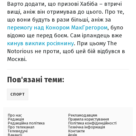
Варто додати, що призові Хабіба – втричі
вищі, аніж він отримував до цього. Про те,
що вони будуть в рази більші, аніж за
перемогу над Конором МакГрегором
, було
відомо ще перед боєм. Сам ірландець вже
кинув виклик росіянину
. При цьому The
Notorious не проти, щоб цей бій відбувся в
Москві.
Пов'язані теми:
СПОРТ
Про нас
Рекламодавцям
Редакція
Правила користування
Редакційна політика
Політика конфіденційності
Про телеканал
Технічна інформація
Телеведучі
Контакти
Вакансії
Архів