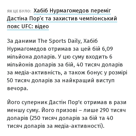
Хабіб Нурмагомедов переміг
ЯК ЦЕ БУЛО:
Дастіна Пор’є та захистив чемпіонський
пояс UFC: відео
За даними The Sports Daily, Хабіб
Нурмагомедов отримав за цей бій 6,09
мільйона доларів. У цю суму входить 6
мільйонів доларів за бій, 40 тисяч доларів
за медіа-активність, а також бонус у розмірі
50 тисяч доларів за найкращий виступ
вечора.
Його суперник Дастін Пор'є отримав в рази
меншу суму. Його призові – лише 290 тисяч
доларів (250 тисяч доларів за бій та 40
тисяч доларів за медіа-активності).