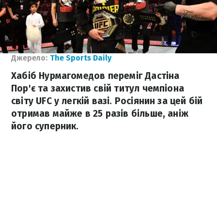
Джерело:
The Sports Daily
Хабіб Нурмагомедов переміг Дастіна
Пор'є та захистив свій титул чемпіона
світу UFC у легкій вазі. Росіянин за цей бій
отримав майже в 25 разів більше, аніж
його суперник.