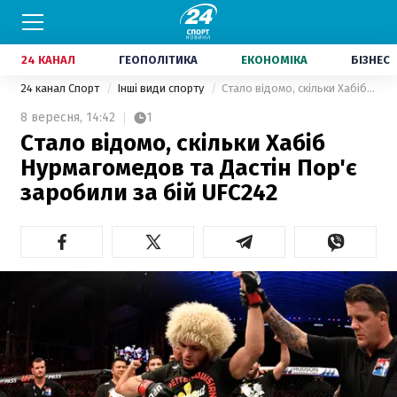
24 КАНАЛ
ГЕОПОЛІТИКА
ЕКОНОМІКА
БІЗНЕС
24 канал Спорт
Інші види спорту
Стало відомо, скільки Хабіб Нурмагомедов та Дастін Пор'є заробили за бій UFC242
8 вересня,
14:42
1
Стало відомо, скільки Хабіб
Нурмагомедов та Дастін Пор'є
заробили за бій UFC242