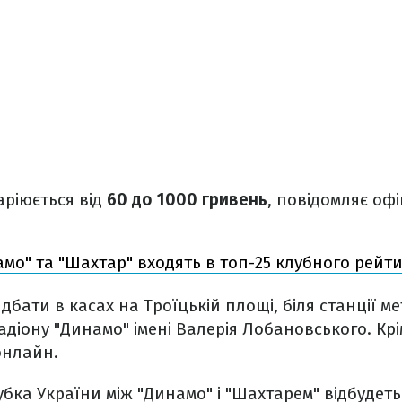
аріюється від
60 до 1000 гривень
, повідомляє оф
мо" та "Шахтар" входять в топ-25 клубного рейт
бати в касах на Троїцькій площі, біля станції ме
адіону "Динамо" імені Валерія Лобановського. Крі
онлайн.
убка України між "Динамо" і "Шахтарем" відбудет