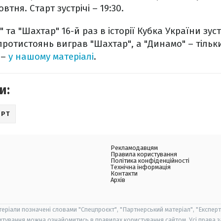
втня. Старт зустрічі – 19:30.
 та "Шахтар" 16-й раз в історії Кубка України зус
протистоянь виграв "Шахтар", а "Динамо" – тільки
 –
у нашому матеріалі
.
и:
ОРТ
Рекламодавцям
Правила користування
Політика конфіденційності
Технічна інформація
Контакти
Архів
теріали позначені словами "Спецпроєкт", "Партнерський матеріал", "Експерт
итування можна ознайомитись в правилах користування сайтом. Усі права 