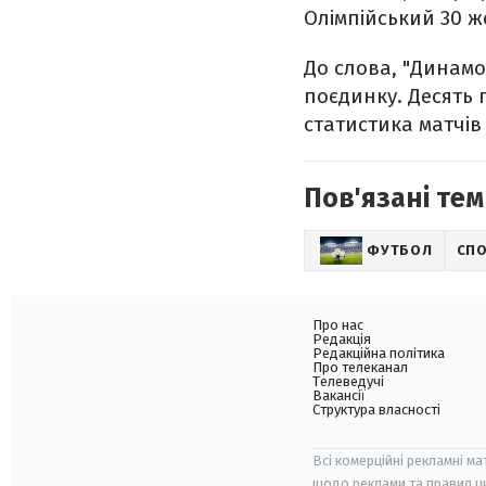
Олімпійський 30 жо
До слова, "Динамо"
поєдинку. Десять 
статистика матчів
Пов'язані тем
ФУТБОЛ
СП
Про нас
Редакція
Редакційна політика
Про телеканал
Телеведучі
Вакансії
Структура власності
Всі комерційні рекламні ма
щодо реклами та правил ц