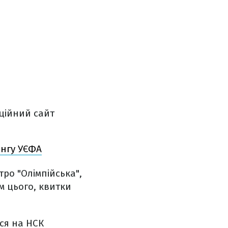
іційний сайт
ингу УЄФА
тро "Олімпійська",
м цього, квитки
ься на НСК