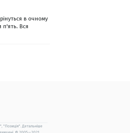
трінуться в очному
 п'ять. Вся
", "Позиція". Детальніше
захищені. © 2005—2021,