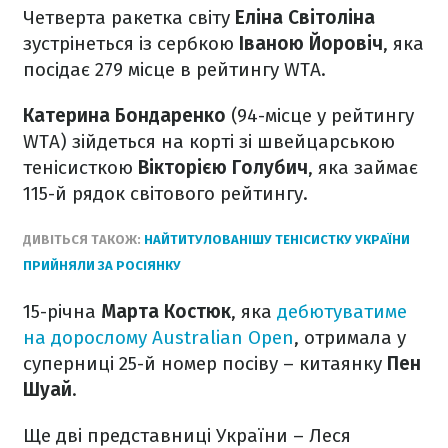
Четверта ракетка світу
Еліна Світоліна
зустрінеться із сербкою
Іваною Йоровіч
, яка
посідає 279 місце в рейтингу WTA.
Катерина Бондаренко
(94-місце у рейтингу
WTA) зійдеться на корті зі швейцарською
тенісисткою
Вікторією Голубич
, яка займає
115-й рядок світового рейтингу.
ДИВІТЬСЯ ТАКОЖ:
НАЙТИТУЛОВАНІШУ ТЕНІСИСТКУ УКРАЇНИ
ПРИЙНЯЛИ ЗА РОСІЯНКУ
15-річна
Марта Костюк
, яка
дебютуватиме
на дорослому Australian Open
, отримала у
суперниці 25-й номер посіву – китаянку
Пен
Шуай
.
Ще дві представниці України – Леся